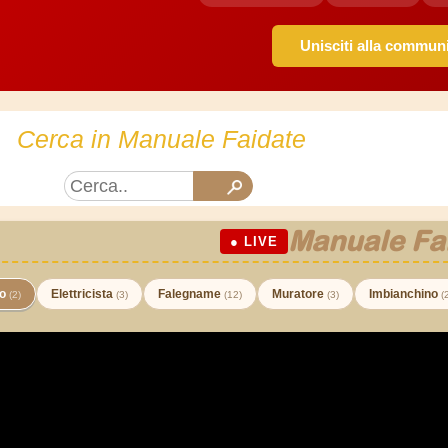
Unisciti alla commun
Cerca in Manuale Faidate
Manuale Fa
● LIVE
co
Elettricista
Falegname
Muratore
Imbianchino
(2)
(3)
(12)
(3)
(