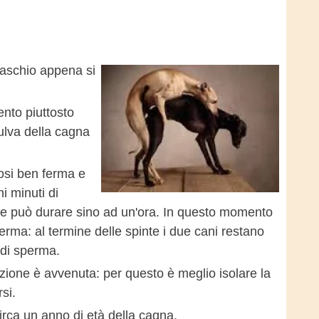
maschio appena si
ento piuttosto
vulva della cagna
osi ben ferma e
i minuti di
che può durare sino ad un'ora. In questo momento
erma: al termine delle spinte i due cani restano
 di sperma.
ione è avvenuta: per questo è meglio isolare la
si.
irca un anno di età della cagna.