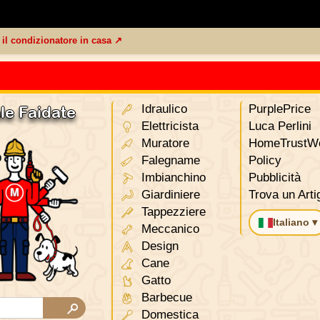
e il condizionatore in casa ↗
Idraulico
PurplePrice
le Faidate
Elettricista
Luca Perlini
Muratore
HomeTrustWo
Falegname
Policy
Imbianchino
Pubblicità
Giardiniere
Trova un Arti
Tappezziere
Italiano ▾
Meccanico
Design
Cane
Gatto
Barbecue
Domestica