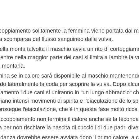
ccoppiamento solitamente la femmina viene portata dal 
la scomparsa del flusso sanguineo dalla vulva.
lla monta talvolta il maschio avvia un rito di corteggiam
ntre nella maggior parte dei casi si limita a lambire la 
i montarla.
ina se in calore sarà disponibile al maschio mantenend
o lateralmente la coda per scoprire la vulva. Dopo alcun
iamento i due cani si uniranno in "un lungo abbraccio" 
iano intensi movimenti di spinta e l'eiaculazione dello sp
 prosegue l'eiaculazione, che è in questa fase molto ricca
accoppiamento non termina il calore anche se la fecondaz
per non rischiare la nascita di cuccioli di due padri diver
idanza dovrebbe essere avviata dopo il primo calore, a c