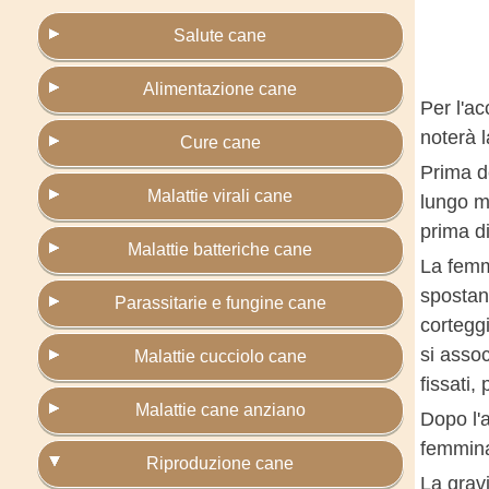
Salute cane
Alimentazione cane
Per l'a
noterà 
Cure cane
Prima de
Malattie virali cane
lungo me
prima d
Malattie batteriche cane
La femm
spostand
Parassitarie e fungine cane
cortegg
si assoc
Malattie cucciolo cane
fissati,
Malattie cane anziano
Dopo l'
femmina 
Riproduzione cane
La grav