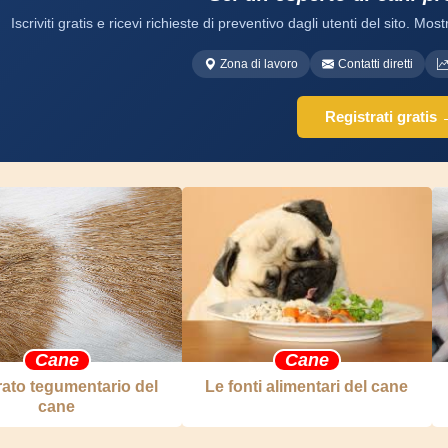
Iscriviti gratis e ricevi richieste di preventivo dagli utenti del sito. Mostr
Zona di lavoro
Contatti diretti
Registrati gratis
Cane
Cane
ato tegumentario del
Le fonti alimentari del cane
cane