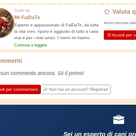
Valuta 
Scritto da
Mr FaiDaTe
Ancora nessuna valut
Esperto e appassionato di FaiDaTe, da tutta
la vita creo, riparo e aggiusto di tutto a casa
Accedi per v
mia e per i miei amici. I nonni mi hanno
insegnato i primi rudimenti, fin da piccolo e da
Continua a leggere
allora ho fatto un sacco di esperienze.
L'esperienza insegna! Tiene attivi e svegli e
mmenti
fa apprezzare l'impegno che gli artigiani
professionisti mettono nel loro lavoro.
sun commento ancora. Sii il primo!
Impariamo insieme, ogni giorno è una
occasione per migliorare. Buon divertimento!
edi per commentare
Non hai un account? Registrati
Sei un esperto di cani p