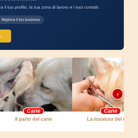
a il tuo profilo, la tua zona di lavoro e i tuoi contatti.
Migliora il tuo business
 →
›
Cane
Cane
Il parto del cane
La tosatura del cane