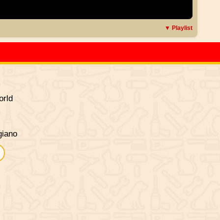
▼ Playlist
rld
giano