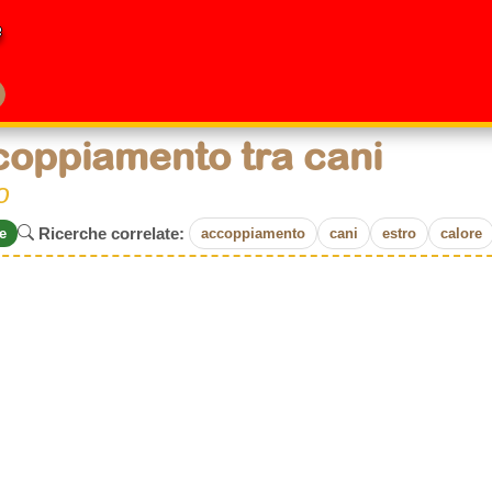
e
oppiamento tra cani
o
Ricerche correlate:
e
accoppiamento
cani
estro
calore