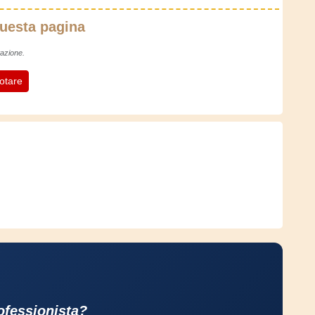
questa pagina
azione.
otare
rofessionista?