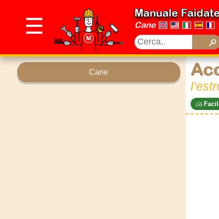
Manuale Faidat
☰
Cane
Acc
Cane
l'estr
Facil