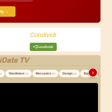
ity →
Condividi
Condividi
iDate TV
›
Giardiniere
Meccanico
Design
Barman
2)
(7)
(7)
(2)
(3)