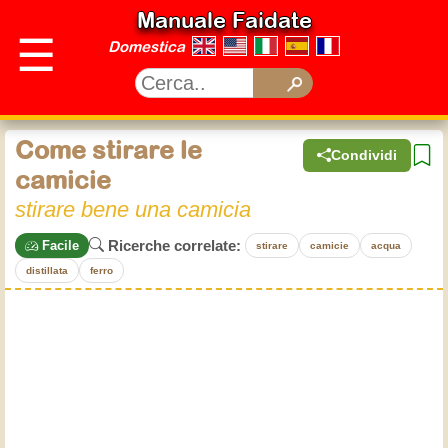
Manuale Faidate
☰
Domestica
Come stirare le
Condividi
camicie
stirare bene una camicia
Ricerche correlate:
Facile
stirare
camicie
acqua
distillata
ferro