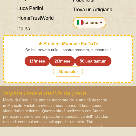
Luca Perlini
Trova un Artigiano
HomeTrustWorld
Italiano ▾
Policy
★ Sostieni Manuale FaiDaTe
Se hai trovato utile il nostro progetto, supportaci!
1€/mese
2€/mese
5€ una tantum
Abbonati ›
Impara l'arte e mettila da parte
Modalità d'uso. Una pratica moderata delle attività descritte
in Manuale Faidate provoca il buon senso. Il buon senso
viene dall'esperienza. Questo sito è realizzato con Amore
per accrescere le abilità pratiche e speculative dell'individuo
e quindi contribuisce allo sviluppo dell'umanità. Tutti i
contenuti sono scritti da esseri umani, nessuna AI è stata
maltrattata per la realizzazone di questi contenuti.