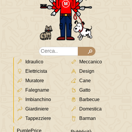
Idraulico
Meccanico
Elettricista
Design
Muratore
Cane
Falegname
Gatto
Imbianchino
Barbecue
Giardiniere
Domestica
Tappezziere
Barman
PurplePrice
Pubblicità