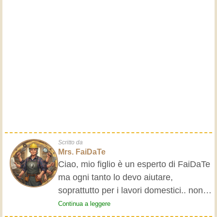
Scritto da
Mrs. FaiDaTe
Ciao, mio figlio è un esperto di FaiDaTe
ma ogni tanto lo devo aiutare,
soprattutto per i lavori domestici.. non
se ne intende. Ho deciso di dargli
Continua a leggere
qualche consiglio scrivendo il manuale