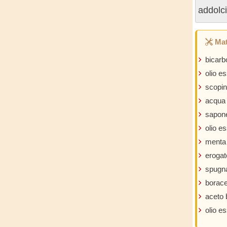
addolci
Mat
bicarb
olio e
scopi
acqua
sapone
olio e
menta 
erogat
spugn
borac
aceto 
olio e