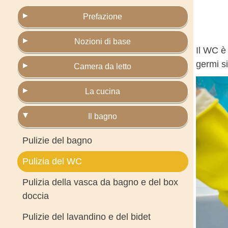
Prefazione
Nozioni di base
Il WC è 
germi si
Camera da letto
La cucina
Il bagno
Pulizie del bagno
Pulizia del WC
Pulizia della vasca da bagno e del box
doccia
Pulizie del lavandino e del bidet