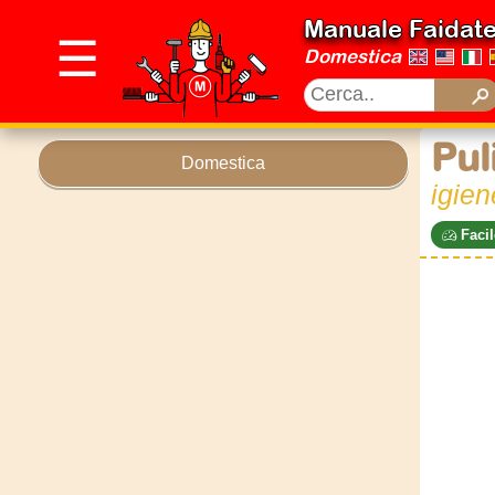
Manuale Faidat
☰
Domestica
Pul
Domestica
igien
Facil