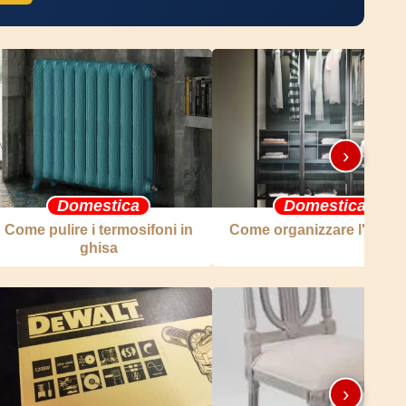
›
Domestica
Domestica
Come pulire i termosifoni in
Come organizzare l'arma
ghisa
›