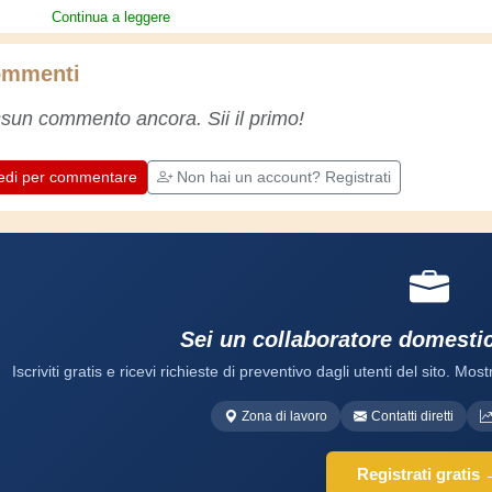
deciso di dargli qualche consiglio scrivendo il
Continua a leggere
manuale della domestica. Ora non ha più
scuse, si deve arrangiare!
mmenti
sun commento ancora. Sii il primo!
edi per commentare
Non hai un account? Registrati
Sei un collaboratore domesti
Iscriviti gratis e ricevi richieste di preventivo dagli utenti del sito. Mostr
Zona di lavoro
Contatti diretti
Registrati gratis