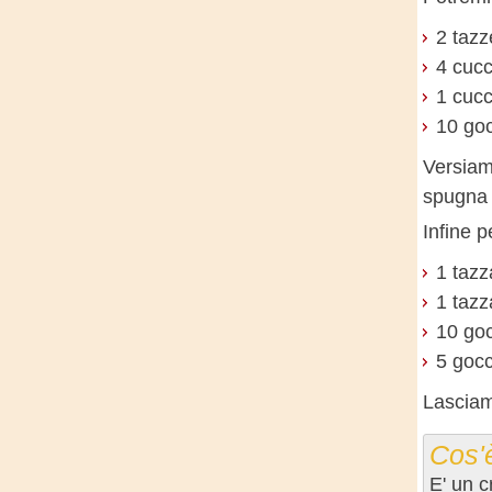
2 tazz
4 cucc
1 cucc
10 goc
Versiamo
spugna 
Infine p
1 tazz
1 tazz
10 goc
5 gocc
Lasciamo
Cos'è
E' un c