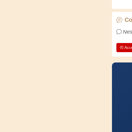
Co
Nes
Acc