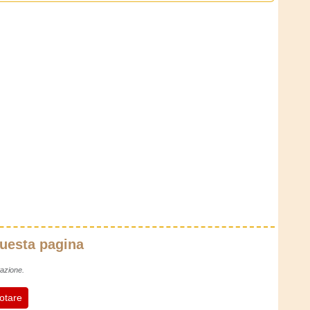
questa pagina
azione.
otare