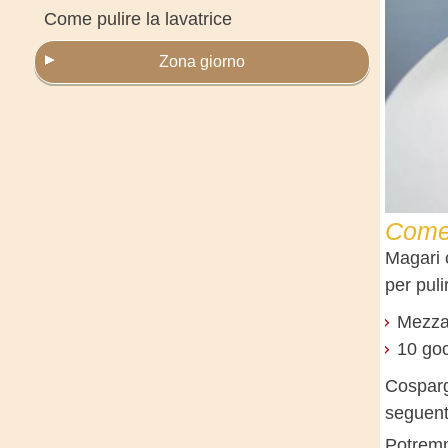
Come pulire la lavatrice
Zona giorno
Come 
Magari c
per puli
Mezza 
10 goc
Cosparg
seguente
Potremm