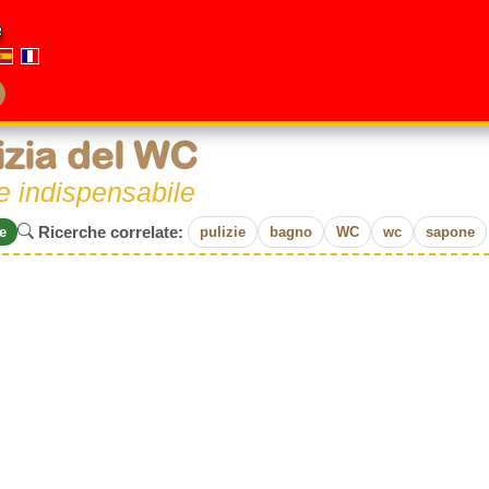
e
izia del WC
e indispensabile
Ricerche correlate:
e
pulizie
bagno
WC
wc
sapone