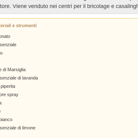
tore. Viene venduto nei centri per il bricolage e casalingh
eriali e strumenti
onato
ssenziale
no
 di Marsiglia
ssenziale di lavanda
piperita
ore spray
a
e
bianco
ssenziale di limone