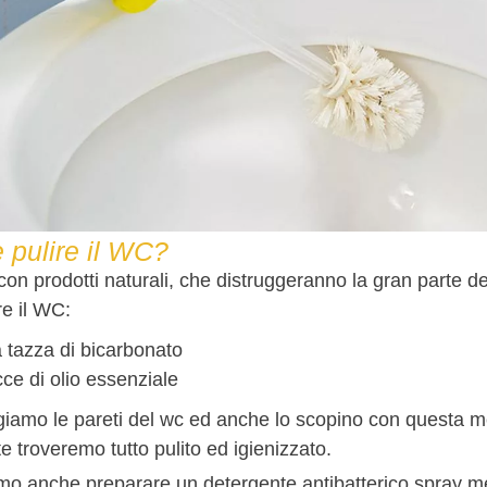
pulire il WC?
on prodotti naturali, che distruggeranno la gran parte de
re il WC:
tazza di bicarbonato
ce di olio essenziale
iamo le pareti del wc ed anche lo scopino con questa mes
 troveremo tutto pulito ed igienizzato.
o anche preparare un detergente antibatterico spray m