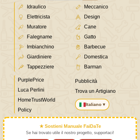
Idraulico
Meccanico
Elettricista
Design
Muratore
Cane
Falegname
Gatto
Imbianchino
Barbecue
Giardiniere
Domestica
Tappezziere
Barman
PurplePrice
Pubblicità
Luca Perlini
Trova un Artigiano
HomeTrustWorld
Italiano ▾
Policy
★ Sostieni Manuale FaiDaTe
Se hai trovato utile il nostro progetto, supportaci!