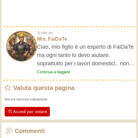
Scritto da
Mrs. FaiDaTe
Ciao, mio figlio è un esperto di FaiDaTe
ma ogni tanto lo devo aiutare,
soprattutto per i lavori domestici.. non
se ne intende. Ho deciso di dargli
Continua a leggere
qualche consiglio scrivendo il manuale
Valuta questa pagina
della domestica. Ora non ha più scuse,
si deve arrangiare!
Ancora nessuna valutazione.
Accedi per votare
Commenti