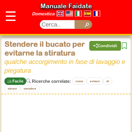
Manuale Faidate
☰
Domestica
Stendere il bucato per
Condividi
evitarne la stiratura
qualche accorgimento in fase di lavaggio e
piegatura
Ricerche correlate:
Facile
come
evitare
di
stirare
stendere