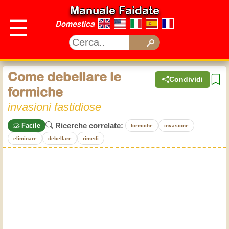
Manuale Faidate
☰
Domestica
Come debellare le
Condividi
formiche
invasioni fastidiose
Ricerche correlate:
Facile
formiche
invasione
eliminare
debellare
rimedi