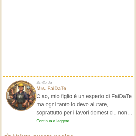
Scritto da
Mrs. FaiDaTe
Ciao, mio figlio è un esperto di FaiDaTe
ma ogni tanto lo devo aiutare,
soprattutto per i lavori domestici.. non
se ne intende. Ho deciso di dargli
Continua a leggere
qualche consiglio scrivendo il manuale