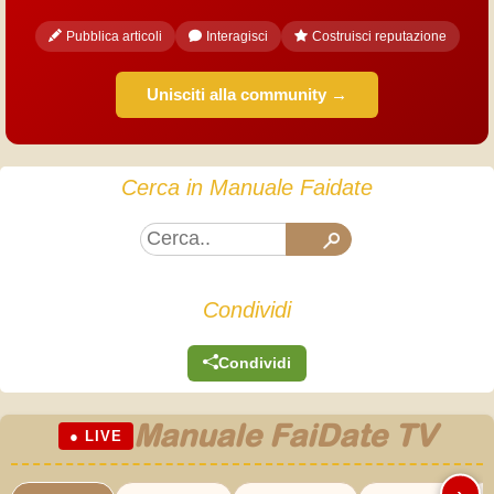
Pubblica articoli
Interagisci
Costruisci reputazione
Unisciti alla community →
Cerca in Manuale Faidate
Condividi
Condividi
Manuale FaiDate TV
● LIVE
›