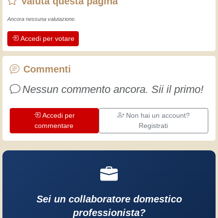
Valuta questa pagina
della domestica. Ora non ha più scuse,
si deve arrangiare!
Ancora nessuna valutazione.
Accedi per votare
Commenti
Nessun commento ancora. Sii il primo!
Accedi per
Non hai un account?
commentare
Registrati
Sei un collaboratore domestico
professionista?