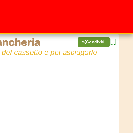
iancheria
Condividi
 del cassetto e poi asciugarlo