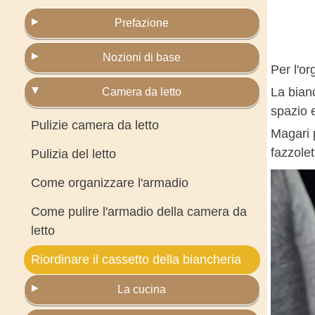
Prefazione
Nozioni di base
Per l'or
La bian
Camera da letto
spazio e
Pulizie camera da letto
Magari 
fazzolett
Pulizia del letto
Come organizzare l'armadio
Come pulire l'armadio della camera da
letto
Riordinare il cassetto della biancheria
La cucina