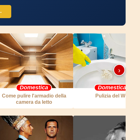
 →
›
Domestica
Domestica
Come pulire l'armadio della
Pulizia del WC
camera da letto