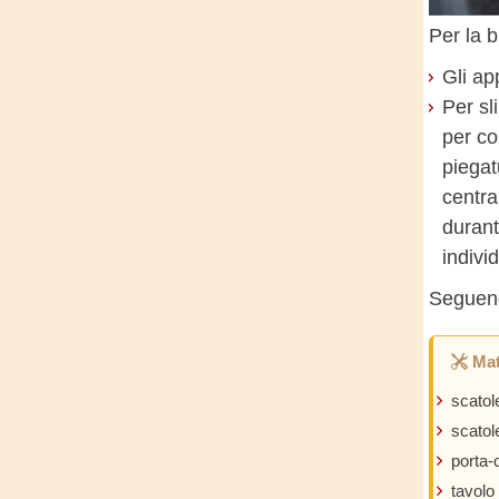
Per la 
Gli ap
Per sl
per co
piegat
centra
durant
indivi
Seguendo
Mat
scatol
scatol
porta-
tavolo