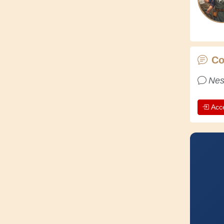
Co
Nes
Acc