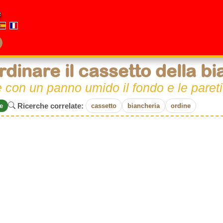
e
rdinare il cassetto della b
e con un panno umido il fondo e le pareti
Ricerche correlate:
e
cassetto
biancheria
ordine