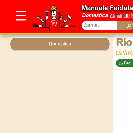
Manuale Faidat
☰
Domestica
Rio
Domestica
pulir
Facil