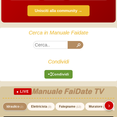
Unisciti alla community →
Cerca in Manuale Faidate
Condividi
Condividi
Manuale FaiDate TV
● LIVE
›
Idraulico
Elettricista
Falegname
Muratore
I
(2)
(3)
(12)
(3)