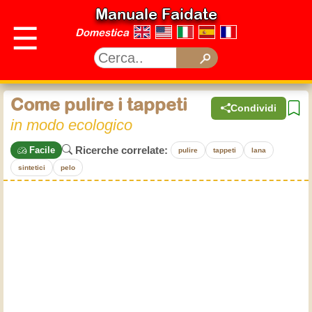
Manuale Faidate
☰
Domestica
Come pulire i tappeti
Condividi
in modo ecologico
Ricerche correlate:
Facile
pulire
tappeti
lana
sintetici
pelo