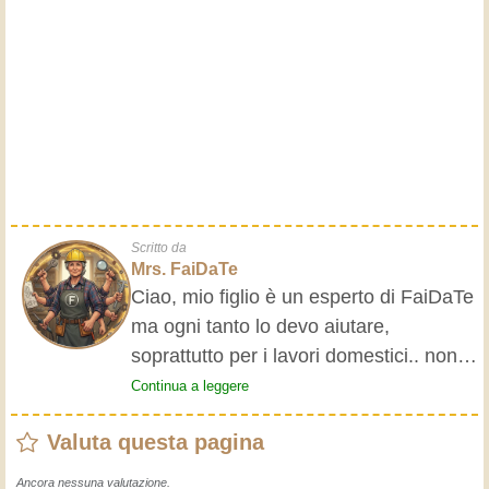
Scritto da
Mrs. FaiDaTe
Ciao, mio figlio è un esperto di FaiDaTe
ma ogni tanto lo devo aiutare,
soprattutto per i lavori domestici.. non
se ne intende. Ho deciso di dargli
Continua a leggere
qualche consiglio scrivendo il manuale
Valuta questa pagina
della domestica. Ora non ha più scuse,
si deve arrangiare!
Ancora nessuna valutazione.