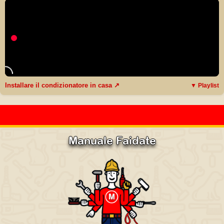
Installare il condizionatore in casa ↗
▼ Playlist
Manuale Faidate