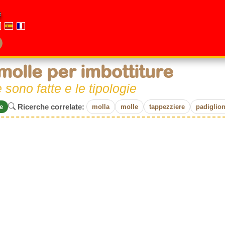
e
molle per imbottiture
sono fatte e le tipologie
Ricerche correlate:
e
molla
molle
tappezziere
padiglio