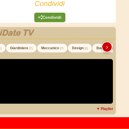
Condividi
Condividi
iDate TV
›
Giardiniere
Meccanico
Design
Barman
2)
(7)
(7)
(2)
(3)
▼ Playlist