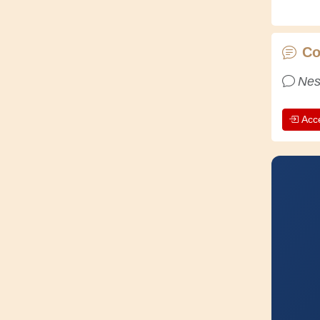
Co
Nes
Acc