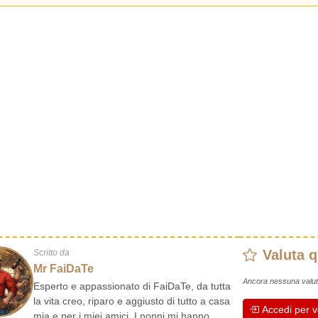
Valuta 
Scritto da
Mr FaiDaTe
Ancora nessuna valut
Esperto e appassionato di FaiDaTe, da tutta
la vita creo, riparo e aggiusto di tutto a casa
Accedi per v
mia e per i miei amici. I nonni mi hanno