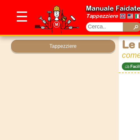
Manuale Faidat
☰
Tappezziere
Le 
Tappezziere
come 
Facil