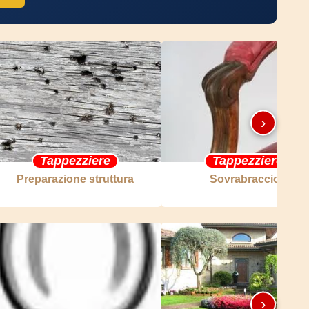
›
Tappezziere
Tappezziere
Preparazione struttura
Sovrabraccioli
›