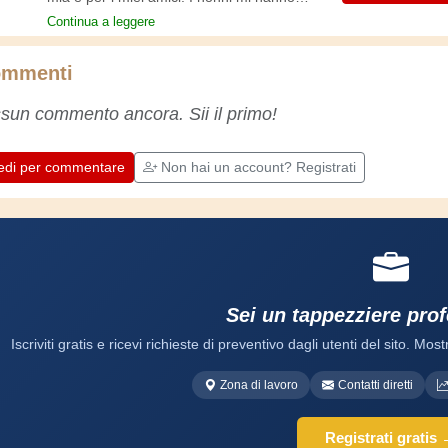
insegnato i primi rudimenti, fin da piccolo e da
Continua a leggere
allora ho fatto un sacco di esperienze.
L'esperienza insegna! Tiene attivi e svegli e
mmenti
fa apprezzare l'impegno che gli artigiani
professionisti mettono nel loro lavoro.
sun commento ancora. Sii il primo!
Impariamo insieme, ogni giorno è una
occasione per migliorare. Buon divertimento!
edi per commentare
Non hai un account? Registrati
Sei un tappezziere pro
Iscriviti gratis e ricevi richieste di preventivo dagli utenti del sito. Mostr
Zona di lavoro
Contatti diretti
Registrati gratis