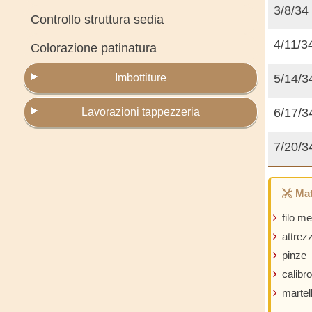
3/8/34
Controllo struttura sedia
4/11/3
Colorazione patinatura
Imbottiture
5/14/3
Lavorazioni tappezzeria
6/17/3
7/20/3
Mat
filo me
attrez
pinze
calibro
martel