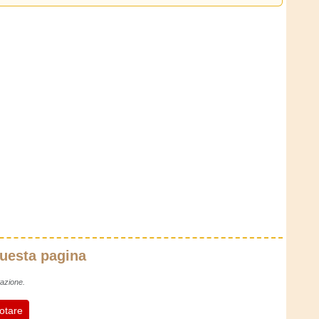
questa pagina
azione.
otare