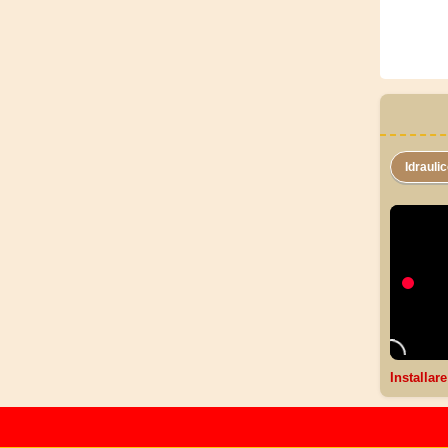
Idrauli
Installar