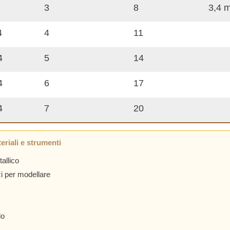
3
8
3,4 
4
4
11
4
5
14
4
6
17
4
7
20
eriali e strumenti
tallico
zi per modellare
lo