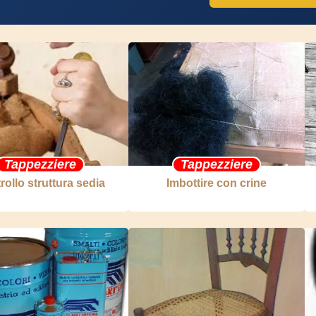
Tappezziere
Tappezziere
rollo struttura sedia
Imbottire con crine