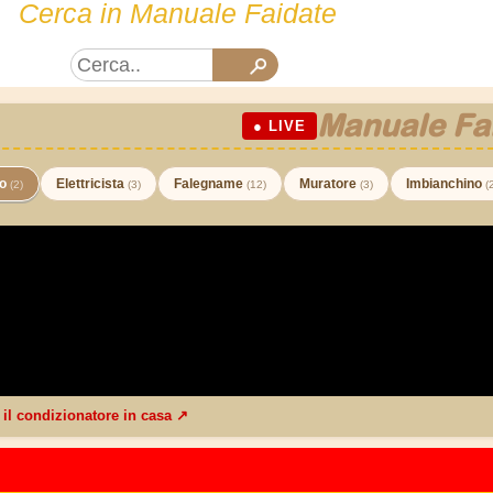
Cerca in Manuale Faidate
Manuale Fa
● LIVE
co
Elettricista
Falegname
Muratore
Imbianchino
(2)
(3)
(12)
(3)
(
e il condizionatore in casa ↗