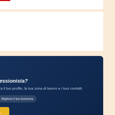
fessionista?
a il tuo profilo, la tua zona di lavoro e i tuoi contatti.
Migliora il tuo business
 →