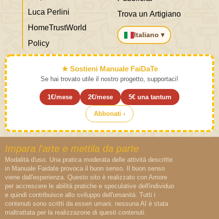
Luca Perlini
Trova un Artigiano
HomeTrustWorld
Italiano ▾
Policy
★ Sostieni Manuale FaiDaTe
Se hai trovato utile il nostro progetto, supportaci!
1€/mese
2€/mese
5€ una tantum
Abbonati ›
Impara l'arte e mettila da parte
Modalità d'uso. Una pratica moderata delle attività descritte
in Manuale Faidate provoca il buon senso. Il buon senso
viene dall'esperienza. Questo sito è realizzato con Amore
per accrescere le abilità pratiche e speculative dell'individuo
e quindi contribuisce allo sviluppo dell'umanità. Tutti i
contenuti sono scritti da esseri umani, nessuna AI è stata
maltrattata per la realizzazone di questi contenuti.