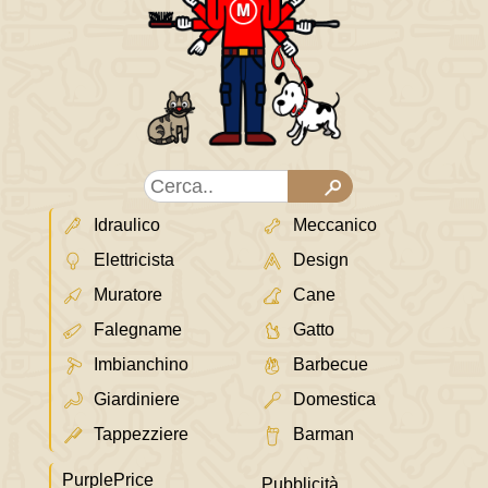
Idraulico
Meccanico
Elettricista
Design
Muratore
Cane
Falegname
Gatto
Imbianchino
Barbecue
Giardiniere
Domestica
Tappezziere
Barman
PurplePrice
Pubblicità