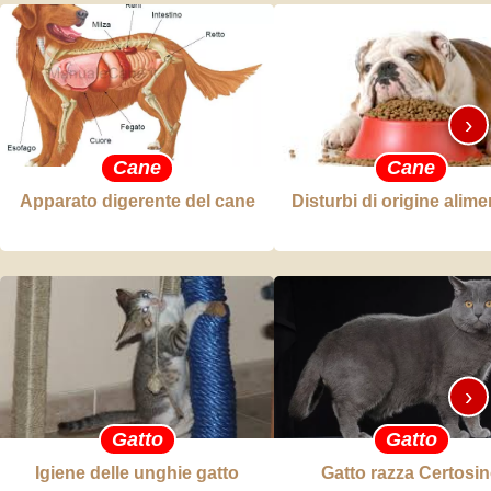
›
Cane
Cane
Apparato digerente del cane
Disturbi di origine alime
›
Gatto
Gatto
Igiene delle unghie gatto
Gatto razza Certosi