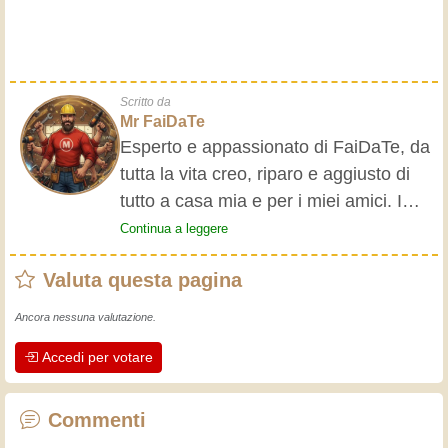
Scritto da
Mr FaiDaTe
Esperto e appassionato di FaiDaTe, da
tutta la vita creo, riparo e aggiusto di
tutto a casa mia e per i miei amici. I
nonni mi hanno insegnato i primi
Continua a leggere
rudimenti, fin da piccolo e da allora ho
Valuta questa pagina
fatto un sacco di esperienze.
L'esperienza insegna! Tiene attivi e
Ancora nessuna valutazione.
svegli e fa apprezzare l'impegno che gli
Accedi per votare
artigiani professionisti mettono nel loro
lavoro. Impariamo insieme, ogni giorno
è una occasione per migliorare. Buon
Commenti
divertimento!