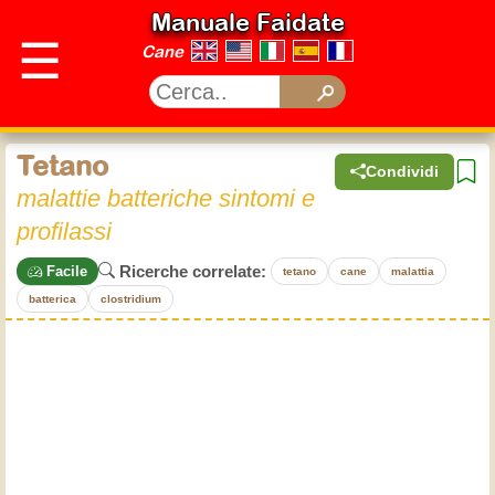
Manuale Faidate
☰
Cane
Tetano
Condividi
malattie batteriche sintomi e
profilassi
Ricerche correlate:
Facile
tetano
cane
malattia
batterica
clostridium