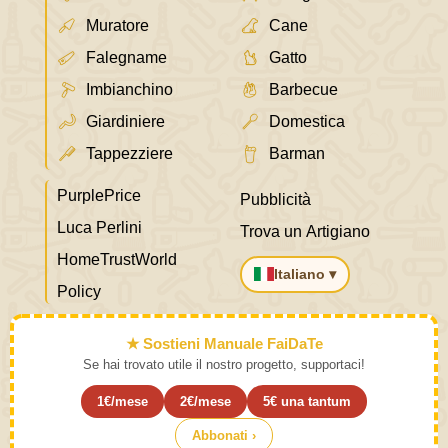
Muratore
Cane
Falegname
Gatto
Imbianchino
Barbecue
Giardiniere
Domestica
Tappezziere
Barman
PurplePrice
Pubblicità
Luca Perlini
Trova un Artigiano
HomeTrustWorld
Italiano ▾
Policy
★ Sostieni Manuale FaiDaTe
Se hai trovato utile il nostro progetto, supportaci!
1€/mese
2€/mese
5€ una tantum
Abbonati ›