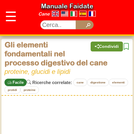
Manuale Faidate
☰
Cane
Gli elementi
Condividi
fondamentali nel
processo digestivo del cane
proteine, glucidi e lipidi
Ricerche correlate:
Facile
cane
digestione
elementi
protidi
proteine