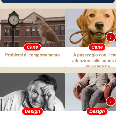
›
Cane
Cane
Problemi di comportamento
A passeggio con il ca
attenzione alle condiz
atmosferiche
›
Design
Design