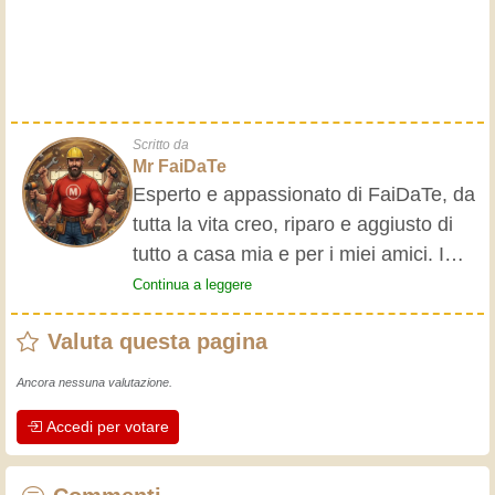
Scritto da
Mr FaiDaTe
Esperto e appassionato di FaiDaTe, da
tutta la vita creo, riparo e aggiusto di
tutto a casa mia e per i miei amici. I
nonni mi hanno insegnato i primi
Continua a leggere
rudimenti, fin da piccolo e da allora ho
Valuta questa pagina
fatto un sacco di esperienze.
L'esperienza insegna! Tiene attivi e
Ancora nessuna valutazione.
svegli e fa apprezzare l'impegno che gli
Accedi per votare
artigiani professionisti mettono nel loro
lavoro. Impariamo insieme, ogni giorno
è una occasione per migliorare. Buon