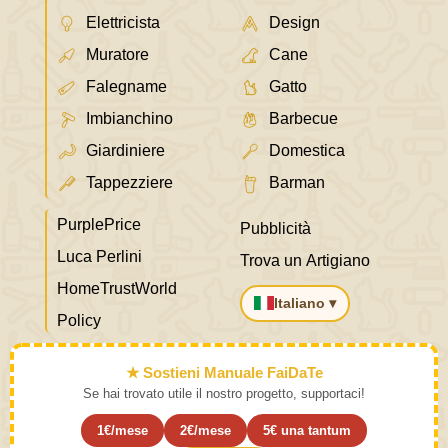
Elettricista
Design
Muratore
Cane
Falegname
Gatto
Imbianchino
Barbecue
Giardiniere
Domestica
Tappezziere
Barman
PurplePrice
Pubblicità
Luca Perlini
Trova un Artigiano
HomeTrustWorld
Italiano ▾
Policy
★ Sostieni Manuale FaiDaTe
Se hai trovato utile il nostro progetto, supportaci!
1€/mese
2€/mese
5€ una tantum