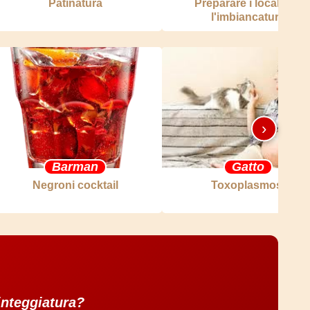
Patinatura
Preparare i locali per
l'imbiancatura
›
Barman
Gatto
Negroni cocktail
Toxoplasmosi
tinteggiatura?