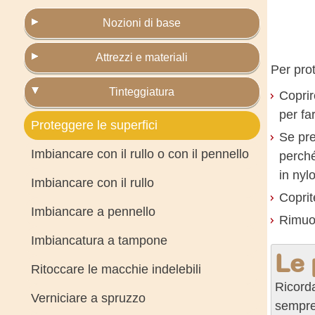
Nozioni di base
Attrezzi e materiali
Per prot
Tinteggiatura
Coprir
per fa
Proteggere le superfici
Se pre
Imbiancare con il rullo o con il pennello
perché
in nyl
Imbiancare con il rullo
Coprit
Imbiancare a pennello
Rimuov
Imbiancatura a tampone
Le 
Ritoccare le macchie indelebili
Ricorda
Verniciare a spruzzo
sempre 