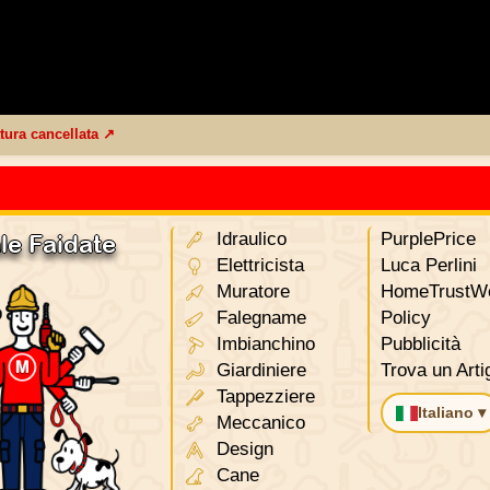
tura cancellata ↗
Idraulico
PurplePrice
le Faidate
Elettricista
Luca Perlini
Muratore
HomeTrustWo
Falegname
Policy
Imbianchino
Pubblicità
Giardiniere
Trova un Arti
Tappezziere
Italiano ▾
Meccanico
Design
Cane