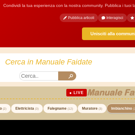
Condividi la tua esperienza con la nostra community. Pubblica i tuoi lavo
Pubblica articoli
Interagisci
Unisciti alla commun
Cerca in Manuale Faidate
Manuale Fa
● LIVE
co
Elettricista
Falegname
Muratore
Imbianchino
(2)
(3)
(12)
(3)
(