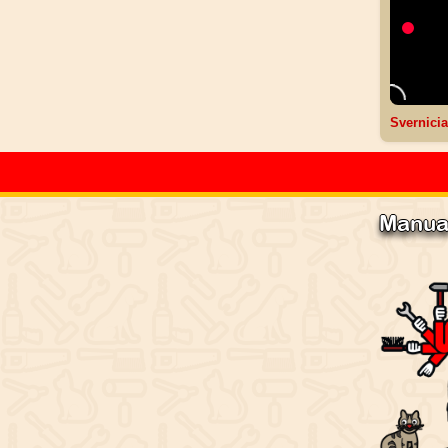
Svernicia
Manua