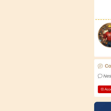
Co
Nes
Acc