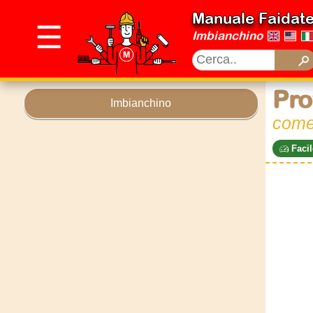
Manuale Faidat
☰
Imbianchino
Pro
Imbianchino
come 
Facil