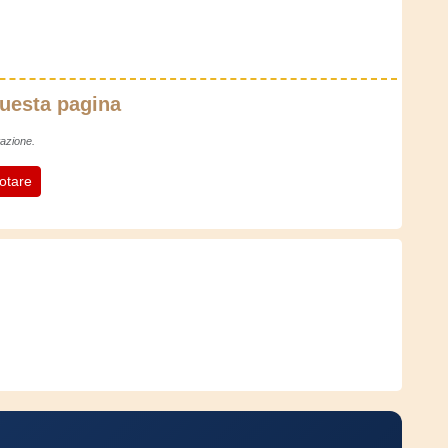
questa pagina
azione.
otare