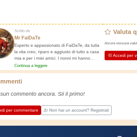
Valuta 
Scritto da
Mr FaiDaTe
Ancora nessuna valut
Esperto e appassionato di FaiDaTe, da tutta
la vita creo, riparo e aggiusto di tutto a casa
Accedi per v
mia e per i miei amici. I nonni mi hanno
insegnato i primi rudimenti, fin da piccolo e da
Continua a leggere
allora ho fatto un sacco di esperienze.
L'esperienza insegna! Tiene attivi e svegli e
mmenti
fa apprezzare l'impegno che gli artigiani
professionisti mettono nel loro lavoro.
sun commento ancora. Sii il primo!
Impariamo insieme, ogni giorno è una
occasione per migliorare. Buon divertimento!
edi per commentare
Non hai un account? Registrati