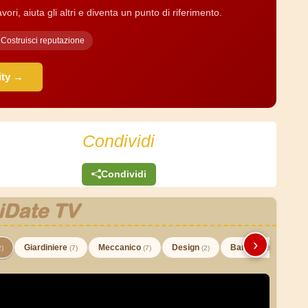
ri, aiuta gli altri e diventa un punto di riferimento.
Costruisci reputazione
ity →
Condividi
Condividi
iDate TV
›
Giardiniere
Meccanico
Design
Barman
2)
(7)
(7)
(2)
(3)