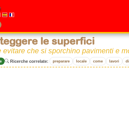
e
teggere le superfici
evitare che si sporchino pavimenti e mo
Ricerche correlate:
e
preparare
locale
come
lavori
di