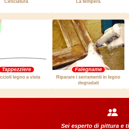
Cenciatura
La tempera
Tappezziere
Falegname
ccioli legno a vista
Riparare i serramenti in legno
degradati
Sei esperto di pittura e 