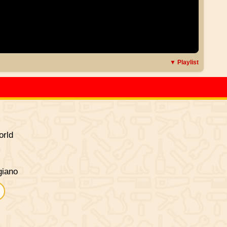
▼ Playlist
rld
giano