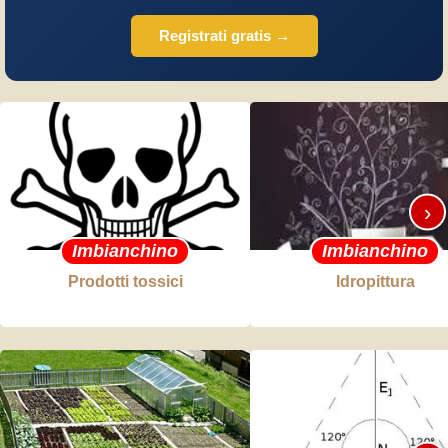
Registrati gratis →
›
Imbianchino
Imbianchino
Prodotti tossici
Idropittura