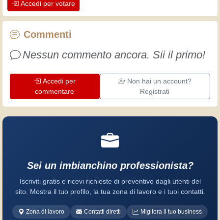
Accedi per votare
artigiani professionisti mettono nel loro
lavoro. Impariamo insieme, ogni giorno
è una occasione per migliorare. Buon
Commenti
divertimento!
Nessun commento ancora. Sii il primo!
Accedi per
Non hai un account?
commentare
Registrati
Sei un imbianchino professionista?
Iscriviti gratis e ricevi richieste di preventivo dagli utenti del
sito. Mostra il tuo profilo, la tua zona di lavoro e i tuoi contatti.
Zona di lavoro
Contatti diretti
Migliora il tuo business