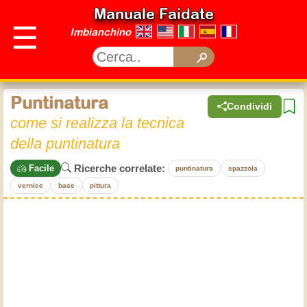
Manuale Faidate
☰
Imbianchino
Puntinatura
Condividi
come si realizza la tecnica
della puntinatura
Ricerche correlate:
Facile
puntinatura
spazzola
vernice
base
pittura