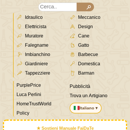
Idraulico
Meccanico
Elettricista
Design
Muratore
Cane
Falegname
Gatto
Imbianchino
Barbecue
Giardiniere
Domestica
Tappezziere
Barman
PurplePrice
Pubblicità
Luca Perlini
Trova un Artigiano
HomeTrustWorld
Italiano ▾
Policy
★ Sostieni Manuale FaiDaTe