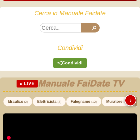
Cerca in Manuale Faidate
Condividi
Condividi
Manuale FaiDate TV
● LIVE
›
Idraulico
Elettricista
Falegname
Muratore
I
(2)
(3)
(12)
(3)