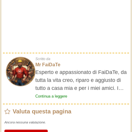
Scritto da
Mr FaiDaTe
Esperto e appassionato di FaiDaTe, da
tutta la vita creo, riparo e aggiusto di
tutto a casa mia e per i miei amici. I
nonni mi hanno insegnato i primi
Continua a leggere
rudimenti, fin da piccolo e da allora ho
Valuta questa pagina
fatto un sacco di esperienze.
L'esperienza insegna! Tiene attivi e
Ancora nessuna valutazione.
svegli e fa apprezzare l'impegno che gli