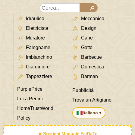
Idraulico
Meccanico
Elettricista
Design
Muratore
Cane
Falegname
Gatto
Imbianchino
Barbecue
Giardiniere
Domestica
Tappezziere
Barman
PurplePrice
Pubblicità
Luca Perlini
Trova un Artigiano
HomeTrustWorld
Italiano ▾
Policy
★ Sostieni Manuale FaiDaTe