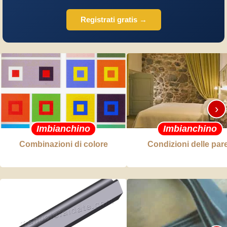
Registrati gratis →
›
Imbianchino
Imbianchino
Combinazioni di colore
Condizioni delle pare