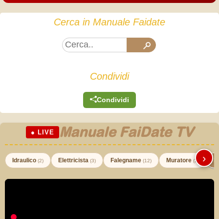
Cerca in Manuale Faidate
Condividi
Condividi
Manuale FaiDate TV
● LIVE
›
Idraulico
Elettricista
Falegname
Muratore
I
(2)
(3)
(12)
(3)