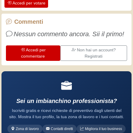
Accedi per votare
artigiani professionisti mettono nel loro
lavoro. Impariamo insieme, ogni giorno
è una occasione per migliorare. Buon
Commenti
divertimento!
Nessun commento ancora. Sii il primo!
Accedi per
Non hai un account?
commentare
Registrati
Sei un imbianchino professionista?
Iscriviti gratis e ricevi richieste di preventivo dagli utenti del
sito. Mostra il tuo profilo, la tua zona di lavoro e i tuoi contatti.
Zona di lavoro
Contatti diretti
Migliora il tuo business