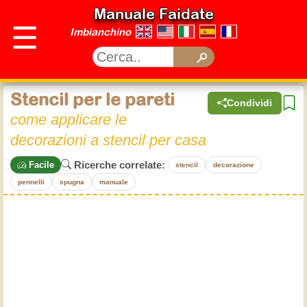
Manuale Faidate
☰
Imbianchino
Stencil per le pareti
Condividi
come applicare le
decorazioni a stencil per casa
Ricerche correlate:
Facile
stencil
decorazione
pennelli
spugna
manuale