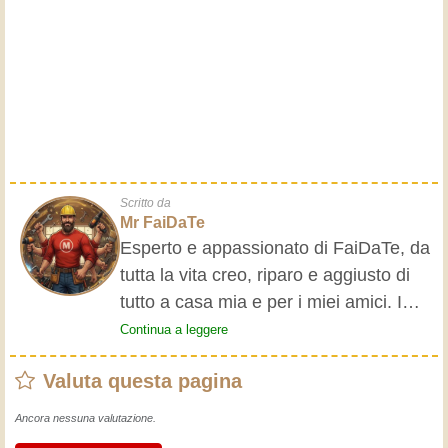
Scritto da
Mr FaiDaTe
Esperto e appassionato di FaiDaTe, da
tutta la vita creo, riparo e aggiusto di
tutto a casa mia e per i miei amici. I
nonni mi hanno insegnato i primi
Continua a leggere
rudimenti, fin da piccolo e da allora ho
Valuta questa pagina
fatto un sacco di esperienze.
L'esperienza insegna! Tiene attivi e
Ancora nessuna valutazione.
svegli e fa apprezzare l'impegno che gli