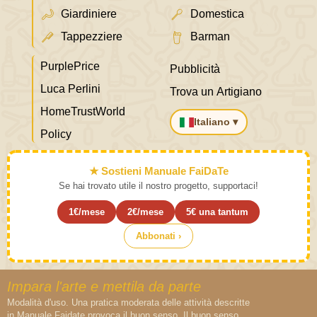
Giardiniere
Domestica
Tappezziere
Barman
PurplePrice
Pubblicità
Luca Perlini
Trova un Artigiano
HomeTrustWorld
Italiano ▾
Policy
★ Sostieni Manuale FaiDaTe
Se hai trovato utile il nostro progetto, supportaci!
1€/mese
2€/mese
5€ una tantum
Abbonati ›
Impara l'arte e mettila da parte
Modalità d'uso. Una pratica moderata delle attività descritte
in Manuale Faidate provoca il buon senso. Il buon senso