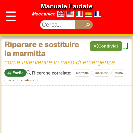
Manuale Faidate
☰
Meccanico
Riparare e sostituire
Condividi
la marmitta
come intervenire in caso di emergenza
Ricerche correlate:
Facile
marmitta
marmitte
forata
rotta
sostituire