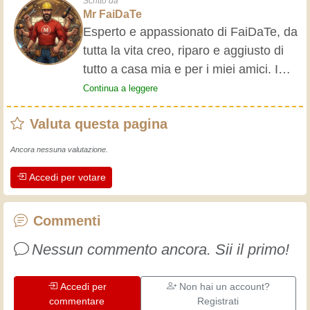
Scritto da
Mr FaiDaTe
Esperto e appassionato di FaiDaTe, da
tutta la vita creo, riparo e aggiusto di
tutto a casa mia e per i miei amici. I
nonni mi hanno insegnato i primi
Continua a leggere
rudimenti, fin da piccolo e da allora ho
Valuta questa pagina
fatto un sacco di esperienze.
L'esperienza insegna! Tiene attivi e
Ancora nessuna valutazione.
svegli e fa apprezzare l'impegno che gli
Accedi per votare
artigiani professionisti mettono nel loro
lavoro. Impariamo insieme, ogni giorno
è una occasione per migliorare. Buon
Commenti
divertimento!
Nessun commento ancora. Sii il primo!
Accedi per
Non hai un account?
commentare
Registrati