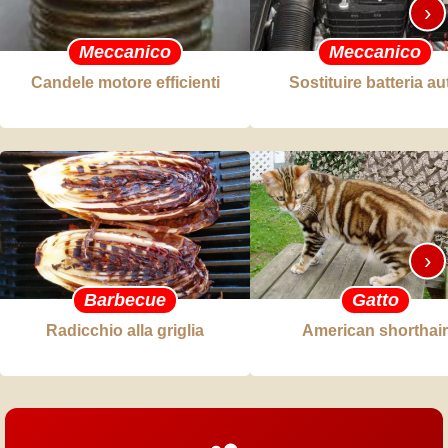
›
Meccanico
Meccanico
Candele motore efficienti
Sostituire batteria au
›
Barbecue
Gatto
Radicchio alla griglia
American shorthair