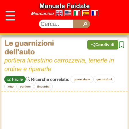
Manuale Faidate
☰
Meccanico
Le guarnizioni
Condividi
dell'auto
portiera finestrino carrozzeria, tenerle in
ordine e ripararle
Ricerche correlate:
Facile
guarnizione
guarnizioni
auto
portiere
finestrini