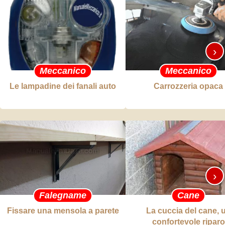
›
Meccanico
Meccanico
Le lampadine dei fanali auto
Carrozzeria opaca
›
Falegname
Cane
Fissare una mensola a parete
La cuccia del cane, 
confortevole riparo