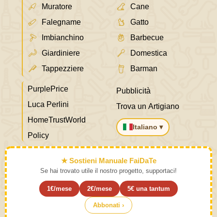
Muratore
Cane
Falegname
Gatto
Imbianchino
Barbecue
Giardiniere
Domestica
Tappezziere
Barman
PurplePrice
Pubblicità
Luca Perlini
Trova un Artigiano
HomeTrustWorld
Italiano ▾
Policy
★ Sostieni Manuale FaiDaTe
Se hai trovato utile il nostro progetto, supportaci!
1€/mese
2€/mese
5€ una tantum
Abbonati ›