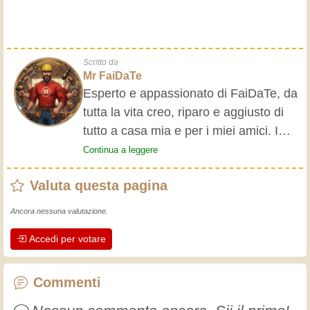
Scritto da
Mr FaiDaTe
Esperto e appassionato di FaiDaTe, da
tutta la vita creo, riparo e aggiusto di
tutto a casa mia e per i miei amici. I
nonni mi hanno insegnato i primi
Continua a leggere
rudimenti, fin da piccolo e da allora ho
Valuta questa pagina
fatto un sacco di esperienze.
L'esperienza insegna! Tiene attivi e
Ancora nessuna valutazione.
svegli e fa apprezzare l'impegno che gli
Accedi per votare
artigiani professionisti mettono nel loro
lavoro. Impariamo insieme, ogni giorno
è una occasione per migliorare. Buon
Commenti
divertimento!