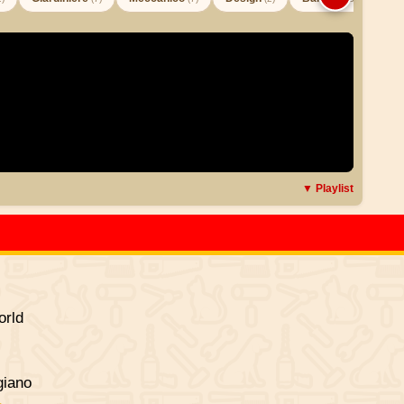
▼ Playlist
rld
giano