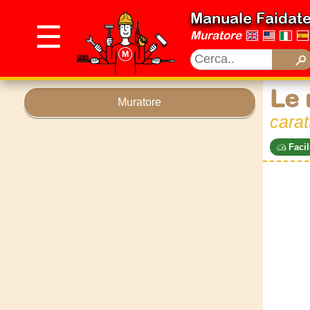
Manuale Faidat
☰
Muratore
Le 
Muratore
carat
Facil