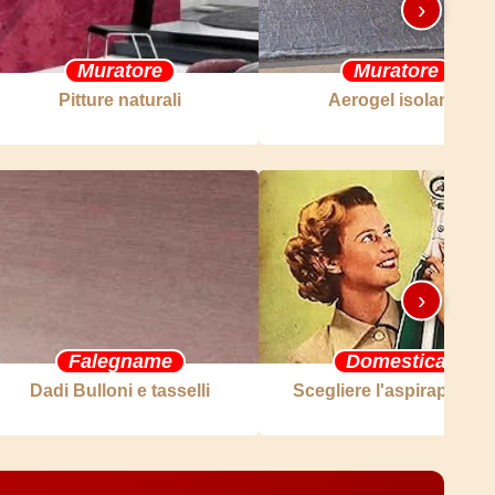
›
Muratore
Muratore
Pitture naturali
Aerogel isolante
›
Falegname
Domestica
Dadi Bulloni e tasselli
Scegliere l'aspirapolver