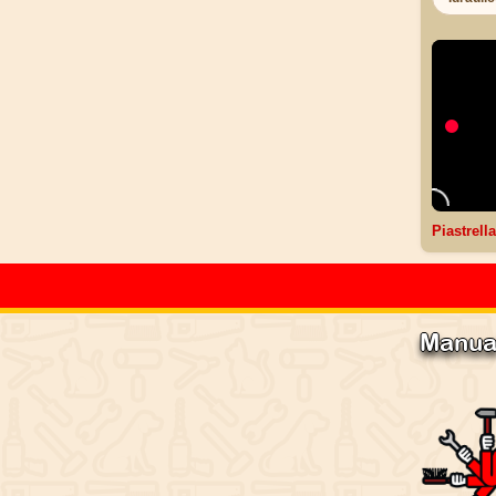
Piastrell
Manua