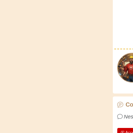
Co
Nes
Acc