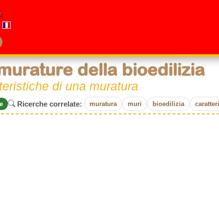
e
murature della bioedilizia
teristiche di una muratura
Ricerche correlate:
e
muratura
muri
bioedilizia
caratter