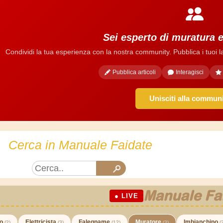
Sei esperto di muratura 
Condividi la tua esperienza con la nostra community. Pubblica i tuoi lavo
Pubblica articoli
Interagisci
Unisciti alla commun
Cerca in Manuale Faidate
Manuale Fa
● LIVE
co
Elettricista
Falegname
Muratore
Imbianchino
(2)
(3)
(12)
(3)
(