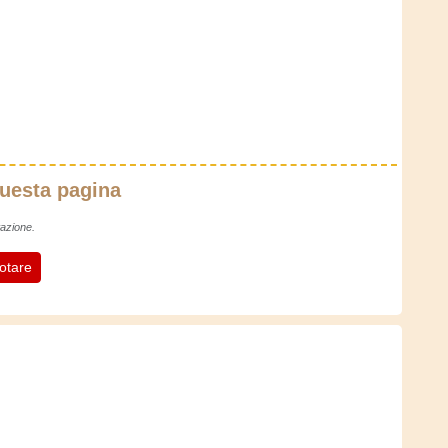
questa pagina
azione.
otare