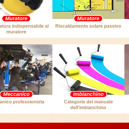
Muratore
Muratore
atura indispensabile al
Riscaldamento solare passivo
muratore
Meccanico
Imbianchino
nico professionista
Categorie del manuale
dell'imbianchino