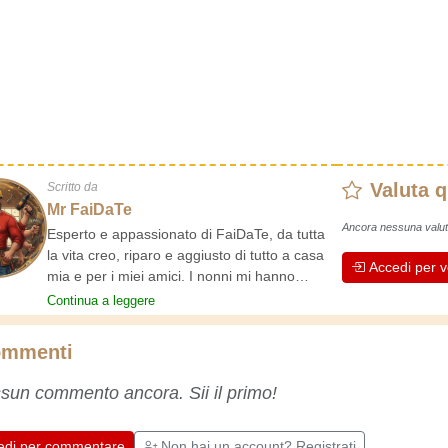
Valuta 
Scritto da
Mr FaiDaTe
Ancora nessuna valut
Esperto e appassionato di FaiDaTe, da tutta
la vita creo, riparo e aggiusto di tutto a casa
Accedi per v
mia e per i miei amici. I nonni mi hanno
insegnato i primi rudimenti, fin da piccolo e da
Continua a leggere
allora ho fatto un sacco di esperienze.
L'esperienza insegna! Tiene attivi e svegli e
mmenti
fa apprezzare l'impegno che gli artigiani
professionisti mettono nel loro lavoro.
sun commento ancora. Sii il primo!
Impariamo insieme, ogni giorno è una
occasione per migliorare. Buon divertimento!
edi per commentare
Non hai un account? Registrati