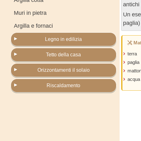
Argilla cotta
antichi
Muri in pietra
Un esem
paglia)
Argilla e fornaci
Legno in edilizia
Mat
terra
Tetto della casa
paglia
Orizzontamenti il solaio
matton
acqua
Riscaldamento