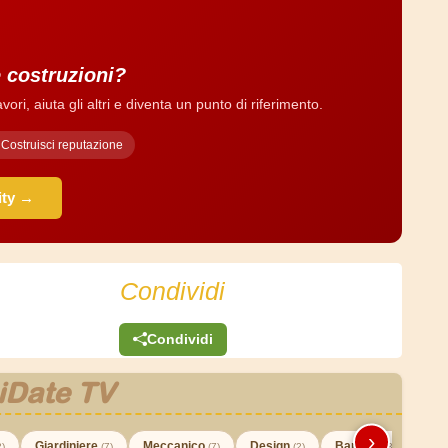
e costruzioni?
ri, aiuta gli altri e diventa un punto di riferimento.
Costruisci reputazione
ity →
Condividi
Condividi
iDate TV
›
Giardiniere
Meccanico
Design
Barman
2)
(7)
(7)
(2)
(3)