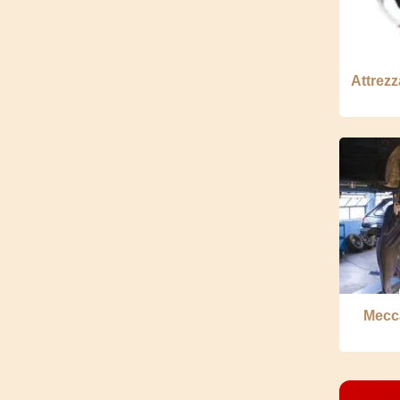
Attrezz
Mecca