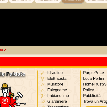
are ↗
Idraulico
PurplePrice
le Faidate
Elettricista
Luca Perlini
Muratore
HomeTrustWo
Falegname
Policy
Imbianchino
Pubblicità
Giardiniere
Trova un Arti