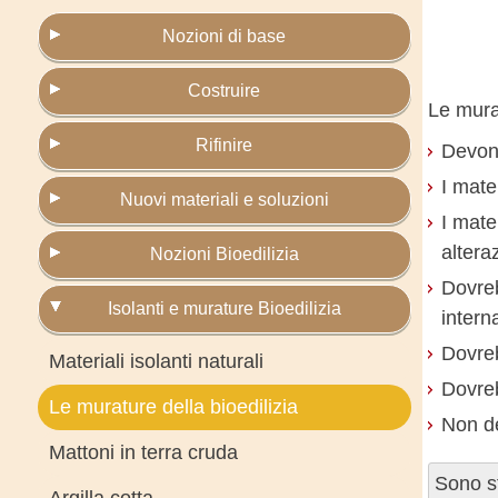
Nozioni di base
Costruire
Le murat
Rifinire
Devono
I mate
Nuovi materiali e soluzioni
I mate
altera
Nozioni Bioedilizia
Dovreb
Isolanti e murature Bioedilizia
intern
Dovreb
Materiali isolanti naturali
Dovre
Le murature della bioedilizia
Non d
Mattoni in terra cruda
Sono st