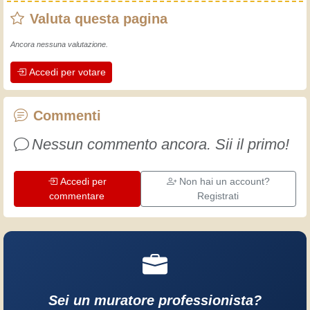
rudimenti, fin da piccolo e da allora ho
Valuta questa pagina
fatto un sacco di esperienze.
L'esperienza insegna! Tiene attivi e
Ancora nessuna valutazione.
svegli e fa apprezzare l'impegno che gli
Accedi per votare
artigiani professionisti mettono nel loro
lavoro. Impariamo insieme, ogni giorno
è una occasione per migliorare. Buon
Commenti
divertimento!
Nessun commento ancora. Sii il primo!
Accedi per
Non hai un account?
commentare
Registrati
Sei un muratore professionista?