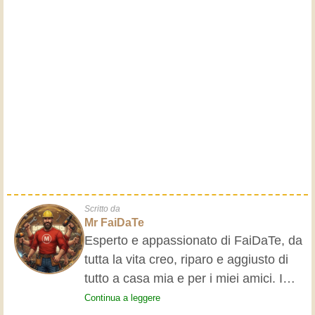
Scritto da
Mr FaiDaTe
Esperto e appassionato di FaiDaTe, da
tutta la vita creo, riparo e aggiusto di
tutto a casa mia e per i miei amici. I
nonni mi hanno insegnato i primi
Continua a leggere