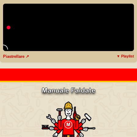
Piastrellare ↗
▼ Playlist
Manuale Faidate