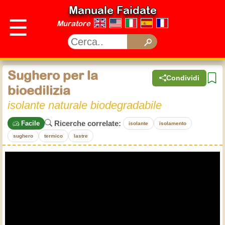
Manuale Faidate
☰
Muratore
Sughero per la
Condividi
bioedilizia
isolante naturale biodegradabile
Ricerche correlate:
Facile
isolante
isolamento
sughero
termico
lastre