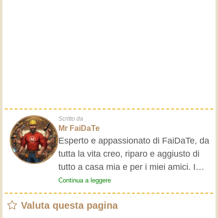
Scritto da
Mr FaiDaTe
Esperto e appassionato di FaiDaTe, da
tutta la vita creo, riparo e aggiusto di
tutto a casa mia e per i miei amici. I
nonni mi hanno insegnato i primi
Continua a leggere
rudimenti, fin da piccolo e da allora ho
Valuta questa pagina
fatto un sacco di esperienze.