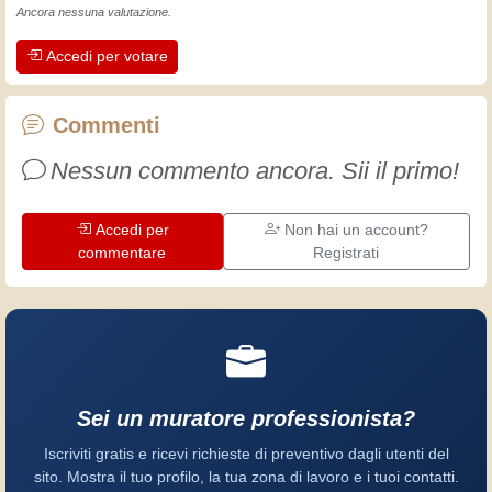
L'esperienza insegna! Tiene attivi e
Ancora nessuna valutazione.
svegli e fa apprezzare l'impegno che gli
Accedi per votare
artigiani professionisti mettono nel loro
lavoro. Impariamo insieme, ogni giorno
è una occasione per migliorare. Buon
Commenti
divertimento!
Nessun commento ancora. Sii il primo!
Accedi per
Non hai un account?
commentare
Registrati
Sei un muratore professionista?
Iscriviti gratis e ricevi richieste di preventivo dagli utenti del
sito. Mostra il tuo profilo, la tua zona di lavoro e i tuoi contatti.