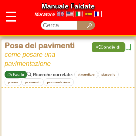
Manuale Faidate
☰
Muratore
Posa dei pavimenti
Condividi
come posare una
pavimentazione
Ricerche correlate:
Facile
piastrellare
piastrelle
posare
pavimento
pavimentazione