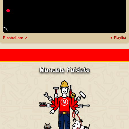
Piastrellare ↗
▼ Playlist
Manuale Faidate