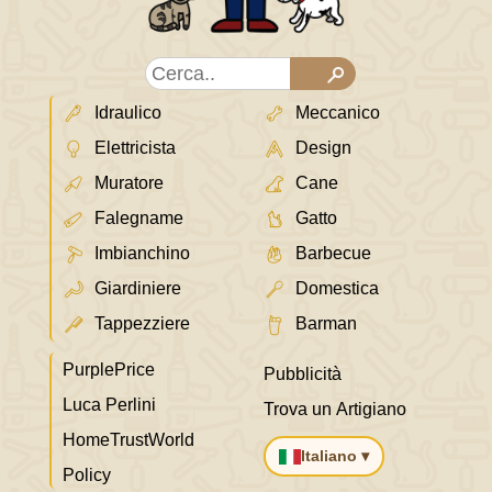
Idraulico
Meccanico
Elettricista
Design
Muratore
Cane
Falegname
Gatto
Imbianchino
Barbecue
Giardiniere
Domestica
Tappezziere
Barman
PurplePrice
Pubblicità
Luca Perlini
Trova un Artigiano
HomeTrustWorld
Italiano ▾
Policy