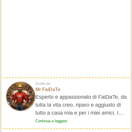
Scritto da
Mr FaiDaTe
Esperto e appassionato di FaiDaTe, da
tutta la vita creo, riparo e aggiusto di
tutto a casa mia e per i miei amici. I
nonni mi hanno insegnato i primi
Continua a leggere
rudimenti, fin da piccolo e da allora ho