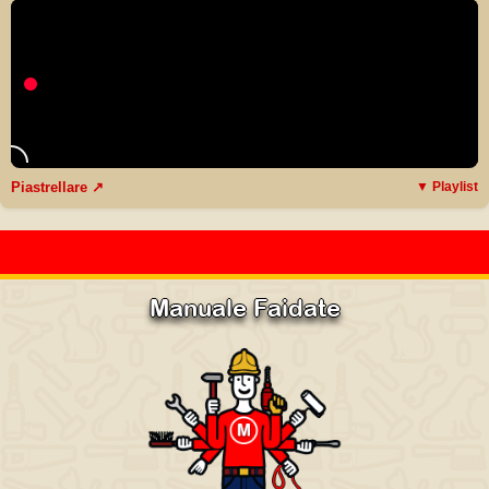
Piastrellare ↗
▼ Playlist
Manuale Faidate