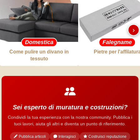
›
Domestica
Falegname
Come pulire un divano in
Pietre per l'affilatur
tessuto
Sei esperto di muratura e costruzioni?
Condividi la tua esperienza con la nostra community. Pubblica i
tuoi lavori, aiuta gli altri e diventa un punto di riferimento.
Pubblica articoli
Interagisci
Costruisci reputazione