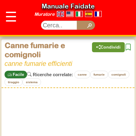
Manuale Faidate
☰
Muratore
Canne fumarie e
Condividi
comignoli
canne fumarie efficienti
Ricerche correlate:
Facile
canne
fumarie
comignoli
tiraggio
sistema