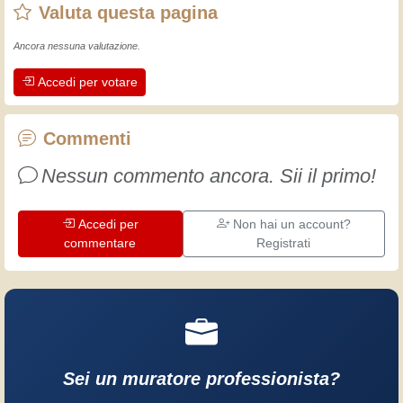
Valuta questa pagina
fatto un sacco di esperienze.
L'esperienza insegna! Tiene attivi e
Ancora nessuna valutazione.
svegli e fa apprezzare l'impegno che gli
Accedi per votare
artigiani professionisti mettono nel loro
lavoro. Impariamo insieme, ogni giorno
è una occasione per migliorare. Buon
Commenti
divertimento!
Nessun commento ancora. Sii il primo!
Accedi per
Non hai un account?
commentare
Registrati
Sei un muratore professionista?