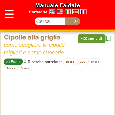
Manuale Faidate
☰
Barbecue
Cipolle alla griglia
Condividi
come scegliere le cipolle
migliori e come cuocerle
Ricerche correlate:
Facile
cipolle
BBQ
griglia
Tropea
Breme