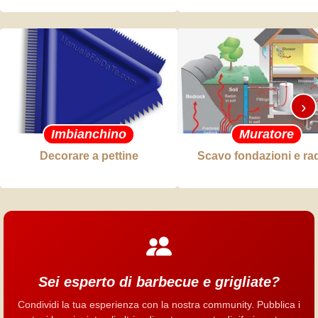
›
Imbianchino
Muratore
Decorare a pettine
Scavo fondazioni e ra
Sei esperto di barbecue e grigliate?
Condividi la tua esperienza con la nostra community. Pubblica i