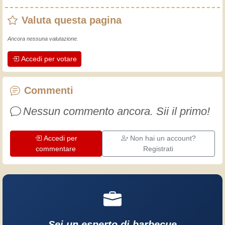
rudimenti, fin da piccolo e da allora ho
Valuta questa pagina
fatto un sacco di esperienze.
L'esperienza insegna! Tiene attivi e
Ancora nessuna valutazione.
svegli e fa apprezzare l'impegno che gli
Accedi per votare
artigiani professionisti mettono nel loro
lavoro. Impariamo insieme, ogni giorno
è una occasione per migliorare. Buon
Commenti
divertimento!
Nessun commento ancora. Sii il primo!
Accedi per
Non hai un account?
commentare
Registrati
Sei un esperto di barbecue