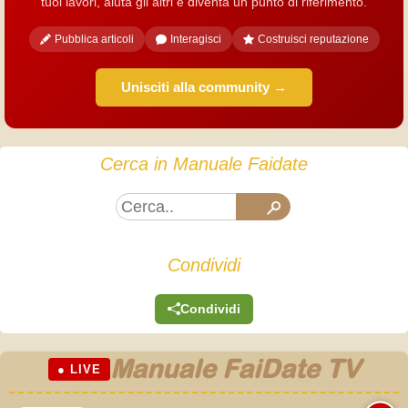
tuoi lavori, aiuta gli altri e diventa un punto di riferimento.
Pubblica articoli
Interagisci
Costruisci reputazione
Unisciti alla community →
Cerca in Manuale Faidate
Condividi
Condividi
Manuale FaiDate TV
● LIVE