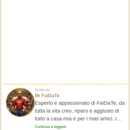
Scritto da
Mr FaiDaTe
Esperto e appassionato di FaiDaTe, da
tutta la vita creo, riparo e aggiusto di
tutto a casa mia e per i miei amici. I
nonni mi hanno insegnato i primi
Continua a leggere