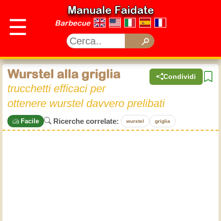
Manuale Faidate
☰
Barbecue
Wurstel alla griglia
Condividi
trucchetti efficaci per
ottenere wurstel davvero prelibati
Ricerche correlate:
Facile
wurstel
griglia