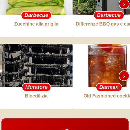
›
Barbecue
Barbecue
Zucchine alla griglia
Differenze BBQ gas e c
›
Muratore
Barman
Bioedilizia
Old Fashioned cockta