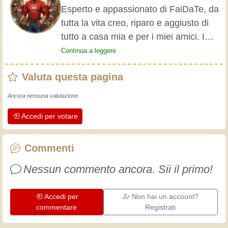
Esperto e appassionato di FaiDaTe, da
tutta la vita creo, riparo e aggiusto di
tutto a casa mia e per i miei amici. I
nonni mi hanno insegnato i primi
Continua a leggere
rudimenti, fin da piccolo e da allora ho
Valuta questa pagina
fatto un sacco di esperienze.
L'esperienza insegna! Tiene attivi e
Ancora nessuna valutazione.
svegli e fa apprezzare l'impegno che gli
Accedi per votare
artigiani professionisti mettono nel loro
lavoro. Impariamo insieme, ogni giorno
è una occasione per migliorare. Buon
Commenti
divertimento!
Nessun commento ancora. Sii il primo!
Accedi per
Non hai un account?
commentare
Registrati