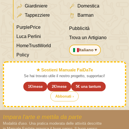
Giardiniere
Domestica
Tappezziere
Barman
PurplePrice
Pubblicità
Luca Perlini
Trova un Artigiano
HomeTrustWorld
Italiano ▾
Policy
★ Sostieni Manuale FaiDaTe
Se hai trovato utile il nostro progetto, supportaci!
1€/mese
2€/mese
5€ una tantum
Abbonati ›
Impara l'arte e mettila da parte
Modalità d'uso. Una pratica moderata delle attività descritte
in Manuale Faidate provoca il buon senso. Il buon senso