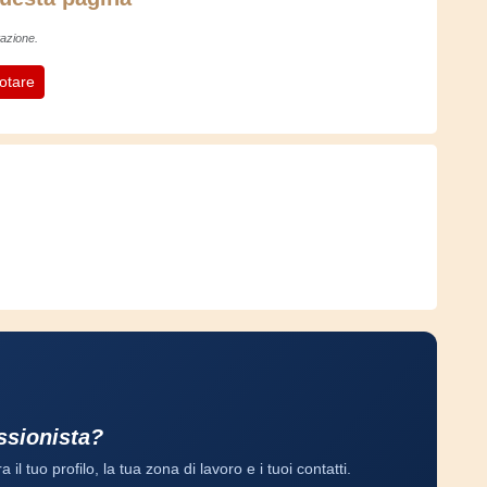
azione.
otare
essionista?
a il tuo profilo, la tua zona di lavoro e i tuoi contatti.