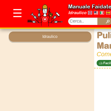
Manuale Faidat
☰
Idraulico
Pul
Idraulico
Ma
Come 
Facil