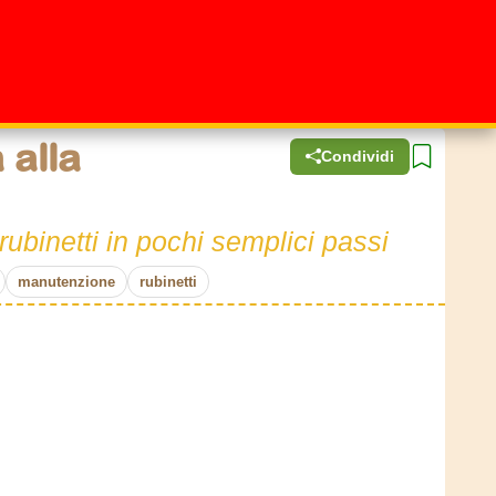
 alla
Condividi
rubinetti in pochi semplici passi
manutenzione
rubinetti