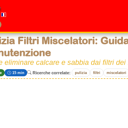
e
izia Filtri Miscelatori: Guida
nutenzione
eliminare calcare e sabbia dai filtri dei 
Ricerche correlate:
e
15 min
pulizia
filtri
miscelatori