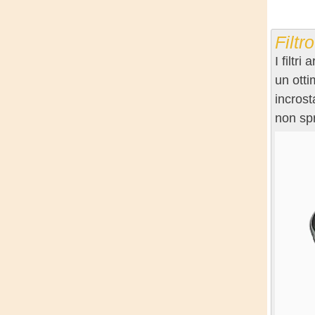
Filtr
I filtr
un otti
incrost
non spr