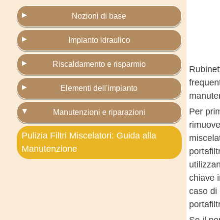
Nozioni di base
Impianto idraulico
Riscaldamento e risparmio
Rubinet
frequen
Elementi dell'impianto
manutenz
Per pri
Manutenzioni e riparazioni
rimuovere
Pulizia Filtri Miscelatori: Guida alla
miscelat
Manutenzione
portafi
utilizza
chiave i
caso di r
portafil