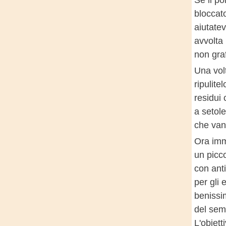
Se il por
bloccato
aiutate
avvolta
non graf
Una vol
ripulite
residui
a setole
che van
Ora imm
un picco
con anti
per gli 
benissi
del sem
L'obiett