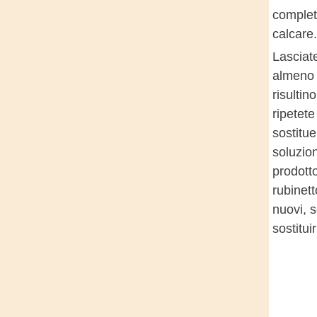
complet
calcare.
Lasciate
almeno 
risultin
ripetete
sostitue
soluzio
prodotto
rubinet
nuovi, 
sostituirl