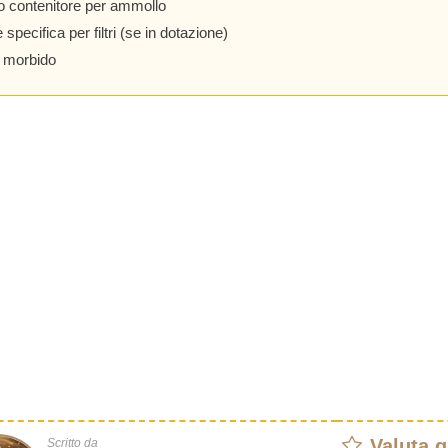
o contenitore per ammollo
specifica per filtri (se in dotazione)
 morbido
Valuta 
Scritto da