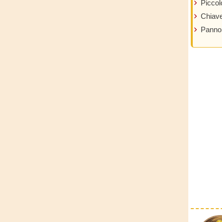
Piccol
Chiave 
Panno