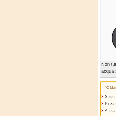
Non tut
acqua s
Mat
Spazzo
Pinza 
Antica