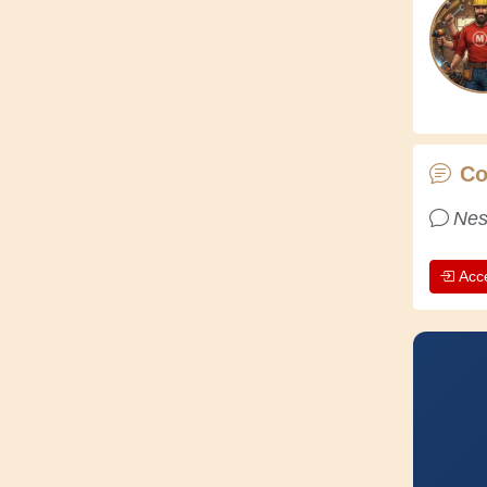
Co
Nes
Acc