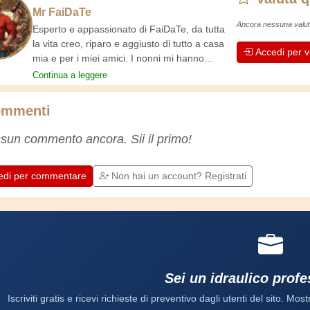
Mr FaiDaTe
Ancora nessuna valut
Esperto e appassionato di FaiDaTe, da tutta
la vita creo, riparo e aggiusto di tutto a casa
Accedi per v
mia e per i miei amici. I nonni mi hanno
insegnato i primi rudimenti, fin da piccolo e da
Continua a leggere
allora ho fatto un sacco di esperienze.
L'esperienza insegna! Tiene attivi e svegli e
mmenti
fa apprezzare l'impegno che gli artigiani
professionisti mettono nel loro lavoro.
sun commento ancora. Sii il primo!
Impariamo insieme, ogni giorno è una
occasione per migliorare. Buon divertimento!
edi per commentare
Non hai un account? Registrati
Sei un idraulico prof
Iscriviti gratis e ricevi richieste di preventivo dagli utenti del sito. Mostr