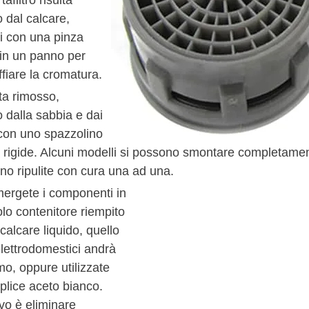
tafiltro risulta
 dal calcare,
vi con una pinza
 in un panno per
fiare la cromatura.
ta rimosso,
lo dalla sabbia e dai
 con uno spazzolino
 rigide. Alcuni modelli si possono smontare completamente
no ripulite con cura una ad una.
ergete i componenti in
lo contenitore riempito
calcare liquido, quello
elettrodomestici andrà
mo, oppure utilizzate
plice aceto bianco.
ivo è eliminare