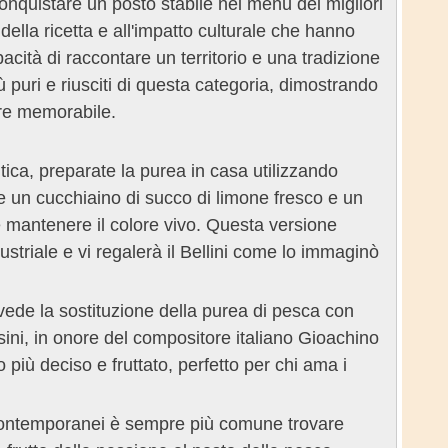
nquistare un posto stabile nei menù dei migliori
à della ricetta e all'impatto culturale che hanno
acità di raccontare un territorio e una tradizione
 puri e riusciti di questa categoria, dimostrando
re memorabile.
ica, preparate la purea in casa utilizzando
 un cucchiaino di succo di limone fresco e un
 e mantenere il colore vivo. Questa versione
striale e vi regalerà il Bellini come lo immaginò
evede la sostituzione della purea di pesca con
ini, in onore del compositore italiano Gioachino
o più deciso e fruttato, perfetto per chi ama i
contemporanei è sempre più comune trovare