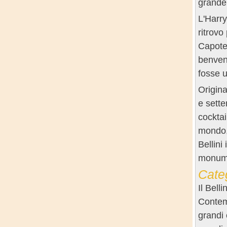
grande 
L'Harry
ritrovo
Capote,
benvenu
fosse u
Origina
e sette
cocktai
mondo, 
Bellini
monumen
Cate
Il Bell
Contemp
grandi 