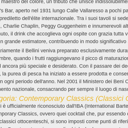
maestro del colore, un tributo che unisce indissolubilme
's Bar, aperto nel 1931 lungo Calle Vallaresso a pochi 
 prediletto dell'élite internazionale. Tra i suoi tavoli s
 Charlie Chaplin, Peggy Guggenheim e innumerevoli altri per
to, il drink che accoglieva ogni ospite con grazia tutt
n grande estimatore, contribuendo in modo significativo 
riamente il Bellini veniva preparato esclusivamente dura
mbre, quando i frutti raggiungevano il picco di maturazio
l ancora più speciale e desiderato. Con il passare dei decen
la purea di pesca ha iniziato a essere prodotta e conser
 in ogni periodo dell'anno. Nel 2001 il Ministero dei Beni Cu
to nazionale, consacrando per sempre il luogo di nascit
goria: Contemporary Classics (Classici
ini è ufficialmente riconosciuto dall'IBA (International Bar
orary Classics, ovvero quei cocktail che, pur essendo d
classici ottocenteschi, si sono imposti come punti di rifer