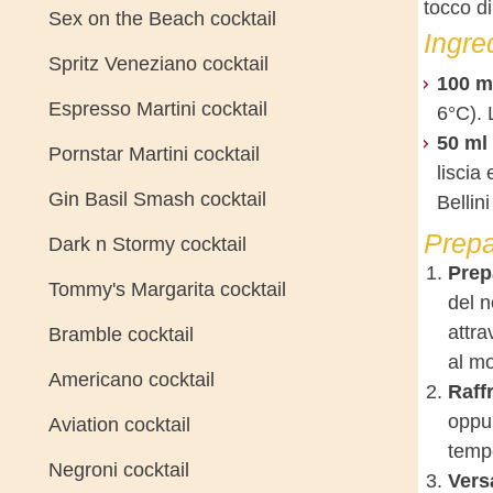
tocco d
Sex on the Beach cocktail
Ingre
Spritz Veneziano cocktail
100 m
Espresso Martini cocktail
6°C). 
50 ml
Pornstar Martini cocktail
liscia
Gin Basil Smash cocktail
Bellin
Prepa
Dark n Stormy cocktail
Prep
Tommy's Margarita cocktail
del n
attra
Bramble cocktail
al mo
Americano cocktail
Raffr
oppur
Aviation cocktail
tempe
Negroni cocktail
Vers