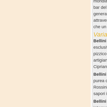
mondial
bar del
generat
attrave
che un
Varia
Bellin
esclusi
pizzico
artigia
Ciprian
Bellini
purea d
Rossini
sapori 
Bellin