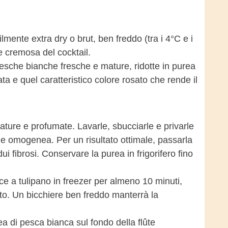
ilmente extra dry o brut, ben freddo (tra i 4°C e i
re cremosa del cocktail.
pesche bianche fresche e mature, ridotte in purea
a e quel caratteristico colore rosato che rende il
ure e profumate. Lavarle, sbucciarle e privarle
a e omogenea. Per un risultato ottimale, passarla
ui fibrosi. Conservare la purea in frigorifero fino
e a tulipano in freezer per almeno 10 minuti,
to. Un bicchiere ben freddo manterrà la
a di pesca bianca sul fondo della flûte