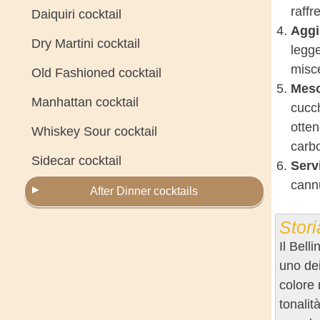
raffr
Daiquiri cocktail
Aggi
Dry Martini cocktail
legge
misce
Old Fashioned cocktail
Mesc
Manhattan cocktail
cucch
otten
Whiskey Sour cocktail
carb
Sidecar cocktail
Serv
cannu
After Dinner cocktails
Stori
Il Bell
uno dei
colore 
tonalit