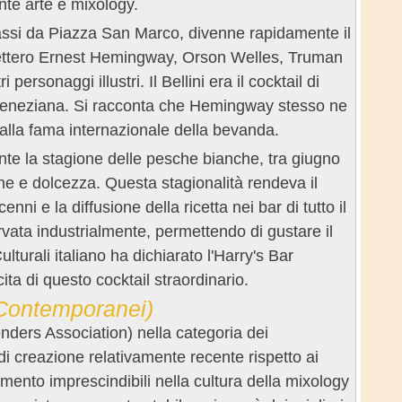
nte arte e mixology.
passi da Piazza San Marco, divenne rapidamente il
i sedettero Ernest Hemingway, Orson Welles, Truman
sonaggi illustri. Il Bellini era il cocktail di
a veneziana. Si racconta che Hemingway stesso ne
alla fama internazionale della bevanda.
nte la stagione delle pesche bianche, tra giugno
ne e dolcezza. Questa stagionalità rendeva il
ni e la diffusione della ricetta nei bar di tutto il
vata industrialmente, permettendo di gustare il
lturali italiano ha dichiarato l'Harry's Bar
a di questo cocktail straordinario.
 Contemporanei)
tenders Association) nella categoria dei
i creazione relativamente recente rispetto ai
imento imprescindibili nella cultura della mixology