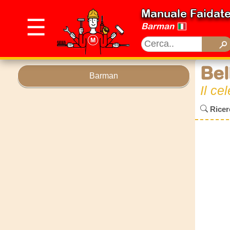
Manuale Faidat
☰
Barman
Bel
Barman
Il ce
Ricerc