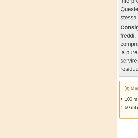
interpr
Queste 
stessa 
Consig
freddi,
comprom
la pure
servire
residuo
Mat
100 ml
50 ml 