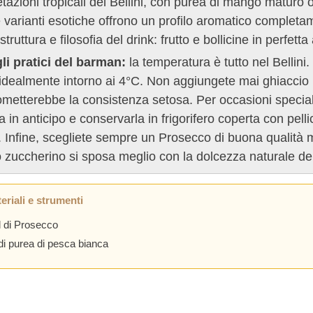
etazioni tropicali del Bellini, con purea di mango maturo o
varianti esotiche offrono un profilo aromatico completa
struttura e filosofia del drink: frutto e bollicine in perfett
li pratici del barman:
la temperatura è tutto nel Bellin
 idealmente intorno ai 4°C. Non aggiungete mai ghiaccio ne
etterebbe la consistenza setosa. Per occasioni speciali
a in anticipo e conservarla in frigorifero coperta con pel
. Infine, scegliete sempre un Prosecco di buona qualità
 zuccherino si sposa meglio con la dolcezza naturale dell
eriali e strumenti
 di Prosecco
di purea di pesca bianca