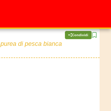
Condividi
 purea di pesca bianca