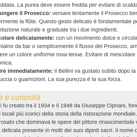
eddata. La purea deve essere fredda per evitare di scald
ungere il Prosecco:
versare lentamente il Prosecco ben 
rmente la flûte. Questo gesto delicato è fondamentale per
lazione naturale e graduale tra i due ingredienti.
olare delicatamente:
con un movimento dolce e circolare
iaino da bar o semplicemente il flusso del Prosecco, am
ere un colore uniforme rosa tenue. Evitare di mescolare 
onica.
ire immediatamente:
il Bellini va gustato subito dopo l
ccia o guarnizioni. La sua purezza è la sua forza.
a e curiosità
ini fu creato tra il 1934 e il 1948 da Giuseppe Cipriani, f
 locali più iconici della storia della ristorazione mondiale
rosato che dominava le opere del pittore rinascimentale v
à delicata presente in molti dei suoi dipinti sacri. Il nom