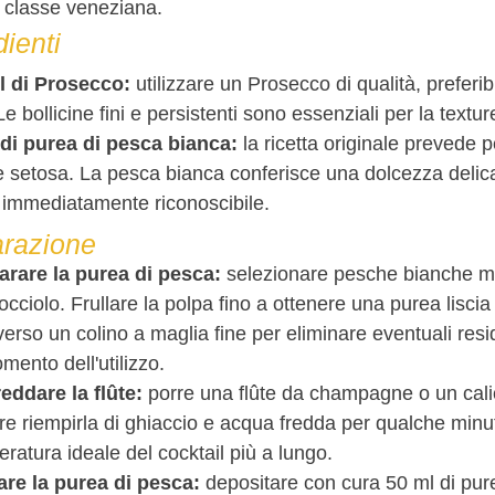
i classe veneziana.
dienti
l di Prosecco:
utilizzare un Prosecco di qualità, preferib
Le bollicine fini e persistenti sono essenziali per la textu
 di purea di pesca bianca:
la ricetta originale prevede 
 e setosa. La pesca bianca conferisce una dolcezza delicat
i immediatamente riconoscibile.
razione
arare la purea di pesca:
selezionare pesche bianche mat
occiolo. Frullare la polpa fino a ottenere una purea lisci
verso un colino a maglia fine per eliminare eventuali resid
mento dell'utilizzo.
eddare la flûte:
porre una flûte da champagne o un calic
e riempirla di ghiaccio e acqua fredda per qualche minu
ratura ideale del cocktail più a lungo.
are la purea di pesca:
depositare con cura 50 ml di pure