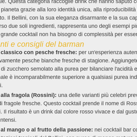
e. Questa categoria raccoglie drink che hanno saputo co
 pianeta grazie alla loro identità unica, alla riproducibilit
o. Il Bellini, con la sua eleganza disarmante e la sua cap
rso due soli ingredienti, rappresenta uno degli esempi più
 grande cocktail non ha bisogno di complessità per esse
nti e consigli del barman
i classico con pesche fresche:
per un'esperienza autent
vamente pesche bianche fresche di stagione. Aggiungete
 di zucchero semolato alla purea per bilanciare l'acidità
nale è incomparabilmente superiore a qualsiasi purea indu
i.
 alla fragola (Rossini):
una delle varianti più celebri pr
i fragole fresche. Questo cocktail prende il nome di Ross
. Il risultato è un drink dal colore rosso vivace e dal gust
intensi.
i al mango o al frutto della passione:
nei cocktail bar 