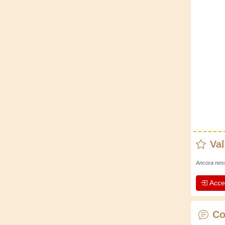
Val
Ancora ness
Acce
Co