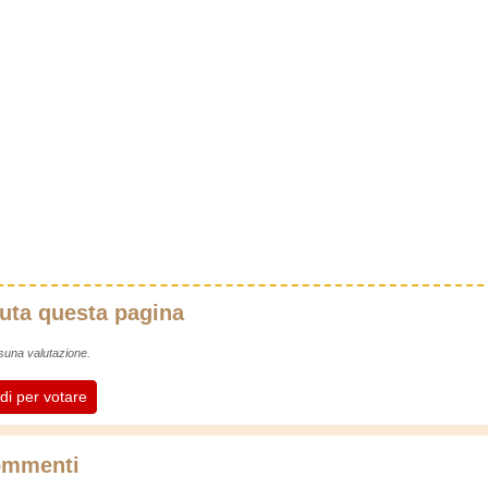
uta questa pagina
una valutazione.
di per votare
mmenti