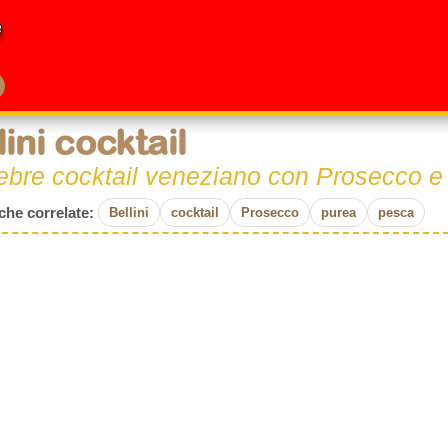
e
lini cocktail
lebre cocktail veneziano con Prosecco e
he correlate:
Bellini
cocktail
Prosecco
purea
pesca