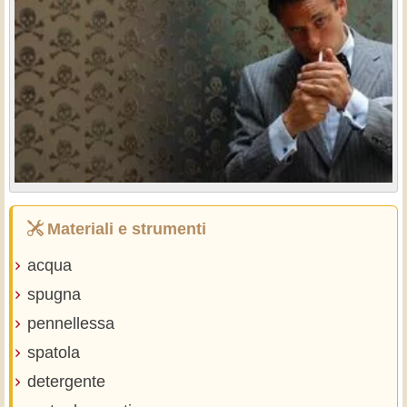
Materiali e strumenti
acqua
spugna
pennellessa
spatola
detergente