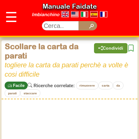
Manuale Faidate
☰
Imbianchino
Scollare la carta da
Condividi
parati
togliere la carta da parati perchè a volte è
cosi difficile
Ricerche correlate:
Facile
rimuovere
carta
da
parati
staccare