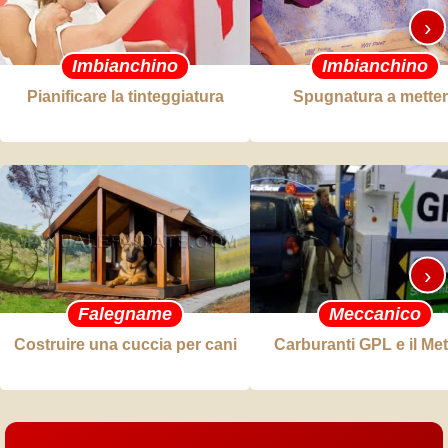
›
Imbianchino
Imbianchino
Pianificare la tinteggiatura
Spugnatura a mette
›
Falegname
Meccanico
Costruire una cuccia per cani
Carburanti GPL e il Me