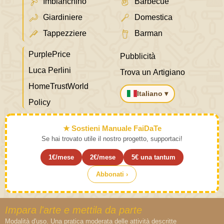
Imbianchino
Barbecue
Giardiniere
Domestica
Tappezziere
Barman
PurplePrice
Pubblicità
Luca Perlini
Trova un Artigiano
HomeTrustWorld
Italiano ▾
Policy
★ Sostieni Manuale FaiDaTe
Se hai trovato utile il nostro progetto, supportaci!
1€/mese
2€/mese
5€ una tantum
Abbonati ›
Impara l'arte e mettila da parte
Modalità d'uso. Una pratica moderata delle attività descritte