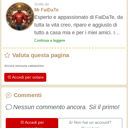
Scritto da
Mr FaiDaTe
Esperto e appassionato di FaiDaTe, da
tutta la vita creo, riparo e aggiusto di
tutto a casa mia e per i miei amici. I
nonni mi hanno insegnato i primi
Continua a leggere
rudimenti, fin da piccolo e da allora ho
Valuta questa pagina
fatto un sacco di esperienze.
L'esperienza insegna! Tiene attivi e
Ancora nessuna valutazione.
svegli e fa apprezzare l'impegno che gli
Accedi per votare
artigiani professionisti mettono nel loro
lavoro. Impariamo insieme, ogni giorno
è una occasione per migliorare. Buon
Commenti
divertimento!
Nessun commento ancora. Sii il primo!
Accedi per
Non hai un account?