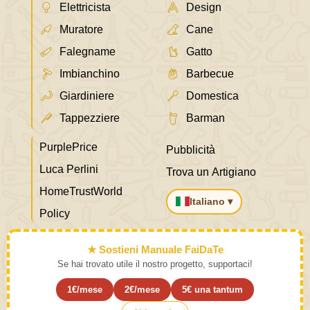
Elettricista
Design
Muratore
Cane
Falegname
Gatto
Imbianchino
Barbecue
Giardiniere
Domestica
Tappezziere
Barman
PurplePrice
Pubblicità
Luca Perlini
Trova un Artigiano
HomeTrustWorld
Italiano ▾
Policy
★ Sostieni Manuale FaiDaTe
Se hai trovato utile il nostro progetto, supportaci!
1€/mese
2€/mese
5€ una tantum