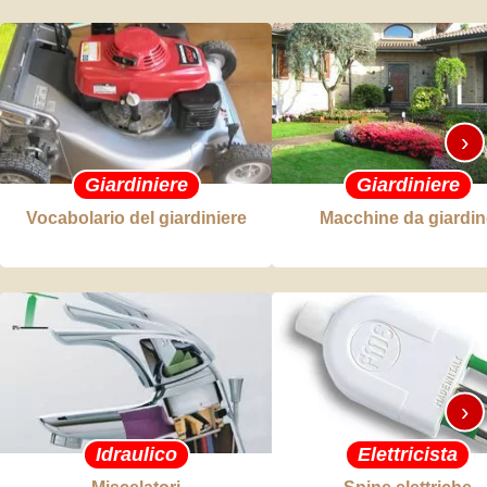
›
Giardiniere
Giardiniere
Vocabolario del giardiniere
Macchine da giardi
›
Idraulico
Elettricista