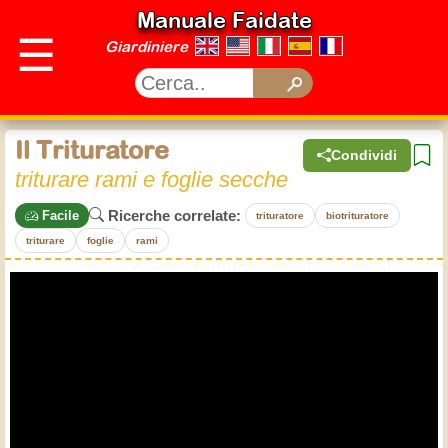
Manuale Faidate
☰
Giardiniere
Il Trituratore
Condividi
triturare rami e foglie secche
Ricerche correlate:
Facile
trituratore
biotrituratore
triturare
foglie
rami