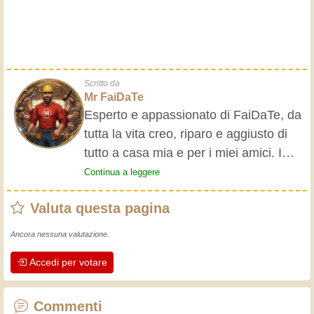
Scritto da
Mr FaiDaTe
Esperto e appassionato di FaiDaTe, da
tutta la vita creo, riparo e aggiusto di
tutto a casa mia e per i miei amici. I
nonni mi hanno insegnato i primi
Continua a leggere
rudimenti, fin da piccolo e da allora ho
Valuta questa pagina
fatto un sacco di esperienze.
L'esperienza insegna! Tiene attivi e
Ancora nessuna valutazione.
svegli e fa apprezzare l'impegno che gli
Accedi per votare
artigiani professionisti mettono nel loro
lavoro. Impariamo insieme, ogni giorno
è una occasione per migliorare. Buon
Commenti