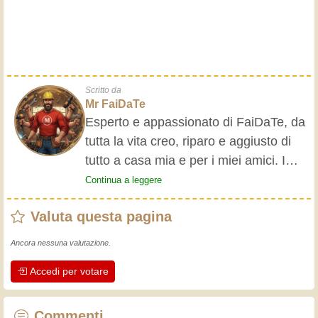
Scritto da
Mr FaiDaTe
Esperto e appassionato di FaiDaTe, da
tutta la vita creo, riparo e aggiusto di
tutto a casa mia e per i miei amici. I
nonni mi hanno insegnato i primi
Continua a leggere
rudimenti, fin da piccolo e da allora ho
Valuta questa pagina
fatto un sacco di esperienze.
L'esperienza insegna! Tiene attivi e
Ancora nessuna valutazione.
svegli e fa apprezzare l'impegno che gli
Accedi per votare
artigiani professionisti mettono nel loro
lavoro. Impariamo insieme, ogni giorno
è una occasione per migliorare. Buon
Commenti