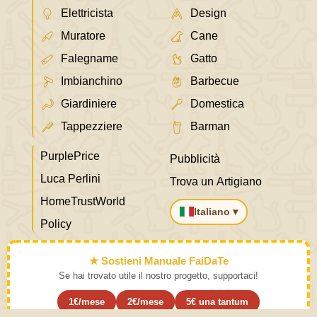
Elettricista
Design
Muratore
Cane
Falegname
Gatto
Imbianchino
Barbecue
Giardiniere
Domestica
Tappezziere
Barman
PurplePrice
Pubblicità
Luca Perlini
Trova un Artigiano
HomeTrustWorld
Italiano ▾
Policy
★ Sostieni Manuale FaiDaTe
Se hai trovato utile il nostro progetto, supportaci!
1€/mese
2€/mese
5€ una tantum