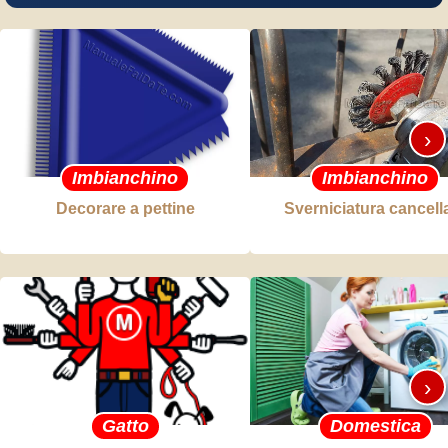
›
Imbianchino
Imbianchino
Decorare a pettine
Sverniciatura cancell
›
Gatto
Domestica