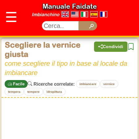
Manuale Faidate
☰
Imbianchino
Scegliere la vernice
Condividi
giusta
come scegliere il tipo in base al locale da
imbiancare
Ricerche correlate:
Facile
imbiancare
vernice
tempera
tempere
idropittura