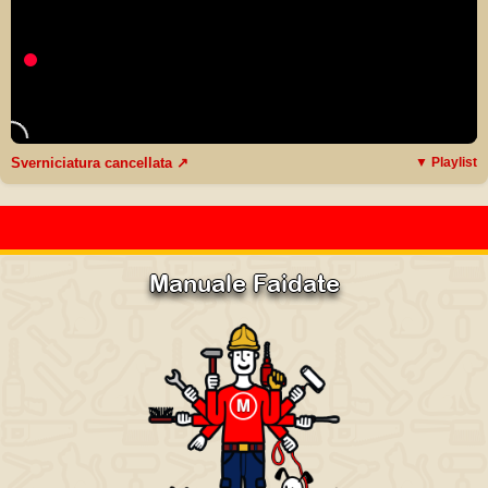
Sverniciatura cancellata ↗
▼ Playlist
Manuale Faidate