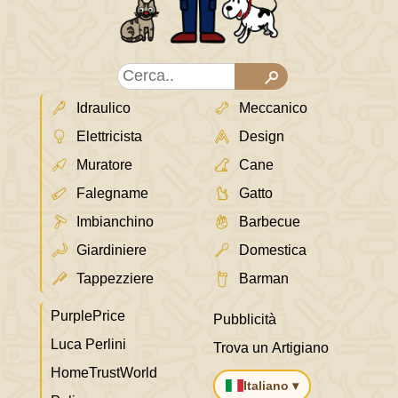
Idraulico
Meccanico
Elettricista
Design
Muratore
Cane
Falegname
Gatto
Imbianchino
Barbecue
Giardiniere
Domestica
Tappezziere
Barman
PurplePrice
Pubblicità
Luca Perlini
Trova un Artigiano
HomeTrustWorld
Italiano ▾