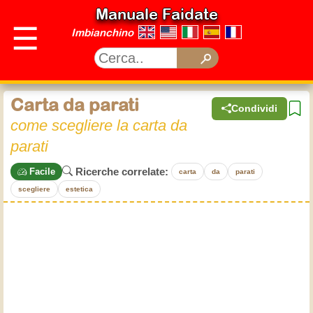
Manuale Faidate
☰
Imbianchino
Carta da parati
Condividi
come scegliere la carta da
parati
Ricerche correlate:
Facile
carta
da
parati
scegliere
estetica