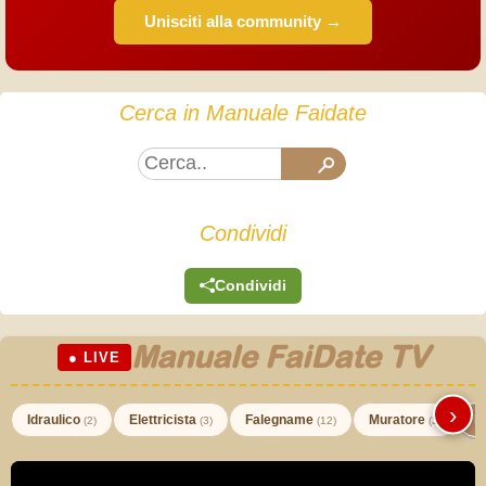
Unisciti alla community →
Cerca in Manuale Faidate
Condividi
Condividi
Manuale FaiDate TV
● LIVE
›
Idraulico
Elettricista
Falegname
Muratore
I
(2)
(3)
(12)
(3)