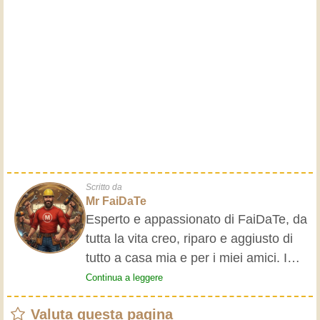
Scritto da
Mr FaiDaTe
Esperto e appassionato di FaiDaTe, da
tutta la vita creo, riparo e aggiusto di
tutto a casa mia e per i miei amici. I
nonni mi hanno insegnato i primi
Continua a leggere
rudimenti, fin da piccolo e da allora ho
Valuta questa pagina
fatto un sacco di esperienze.