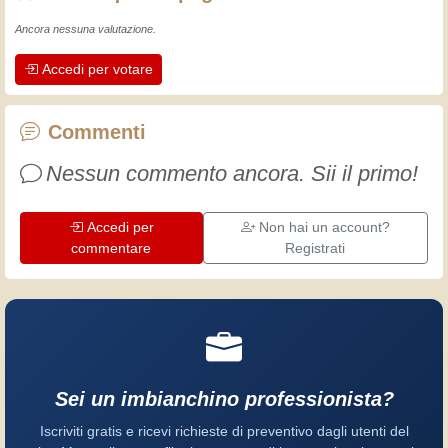
L'esperienza insegna! Tiene attivi e
Ancora nessuna valutazione.
svegli e fa apprezzare l'impegno che gli
Accedi per votare
artigiani professionisti mettono nel loro
lavoro. Impariamo insieme, ogni giorno
è una occasione per migliorare. Buon
Commenti
divertimento!
Nessun commento ancora. Sii il primo!
Accedi per
Non hai un account?
commentare
Registrati
Sei un imbianchino professionista?
Iscriviti gratis e ricevi richieste di preventivo dagli utenti del