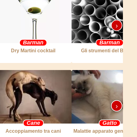
›
Barman
Barman
Dry Martini cocktail
Gli strumenti del Barma
›
Cane
Gatto
Accoppiamento tra cani
Malattie apparato genitale g