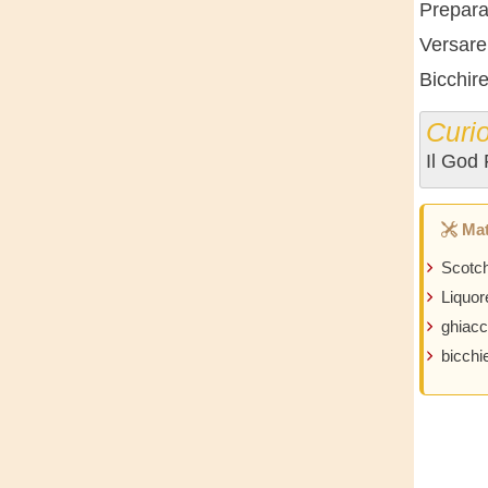
Prepara
Versare 
Bicchir
Curio
Il God 
Mat
Scotc
Liquor
ghiacc
bicchi