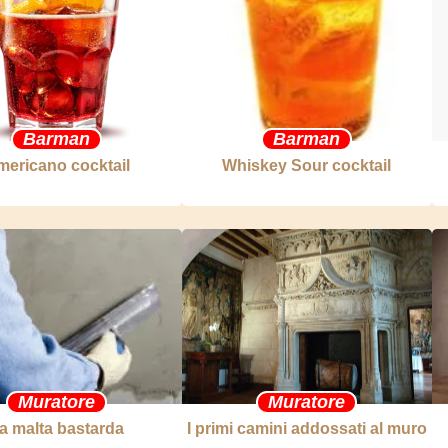
Barman
Barman
ericano cocktail
Whiskey Sour cocktail
Muratore
Muratore
a malta bastarda
I primi camini addossati al muro