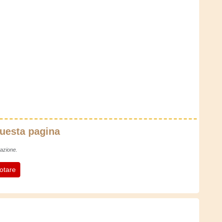
questa pagina
azione.
otare