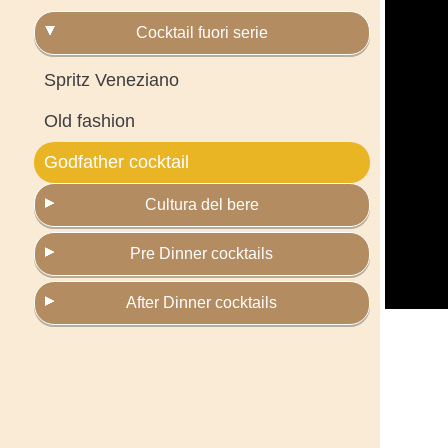
Cocktail fuori serie
Spritz Veneziano
Old fashion
Godfather cocktail
Cultura del bere
Pre Dinner cocktails
After Dinner cocktails