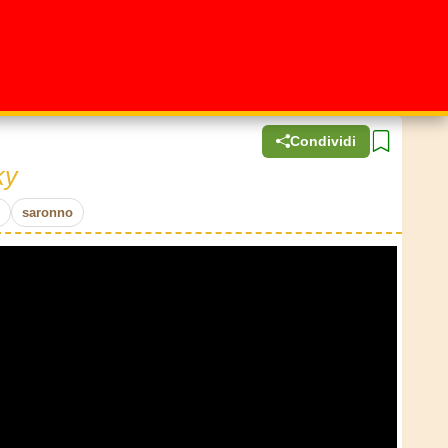
Condividi
ky
saronno