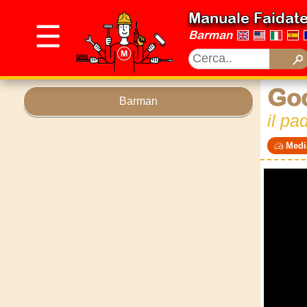
Manuale Faidat
☰
Barman
God
Barman
il pa
Medi