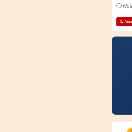
Nes
Acc