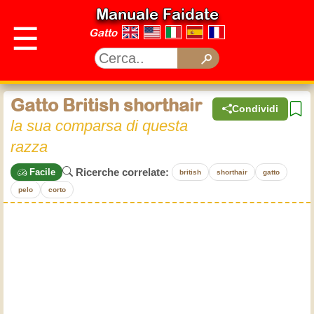
Manuale Faidate
☰
Gatto
Gatto British shorthair
Condividi
la sua comparsa di questa
razza
Ricerche correlate:
Facile
british
shorthair
gatto
pelo
corto