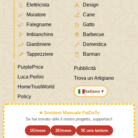
Elettricista
Design
Muratore
Cane
Falegname
Gatto
Imbianchino
Barbecue
Giardiniere
Domestica
Tappezziere
Barman
PurplePrice
Pubblicità
Luca Perlini
Trova un Artigiano
HomeTrustWorld
Italiano ▾
Policy
★ Sostieni Manuale FaiDaTe
Se hai trovato utile il nostro progetto, supportaci!
1€/mese
2€/mese
5€ una tantum