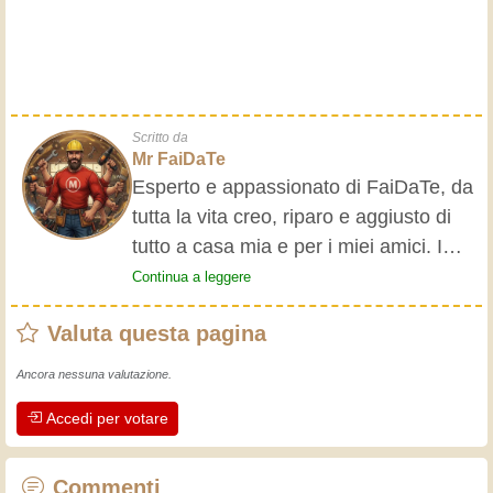
Scritto da
Mr FaiDaTe
Esperto e appassionato di FaiDaTe, da
tutta la vita creo, riparo e aggiusto di
tutto a casa mia e per i miei amici. I
nonni mi hanno insegnato i primi
Continua a leggere
rudimenti, fin da piccolo e da allora ho
Valuta questa pagina
fatto un sacco di esperienze.
L'esperienza insegna! Tiene attivi e
Ancora nessuna valutazione.
svegli e fa apprezzare l'impegno che gli
Accedi per votare
artigiani professionisti mettono nel loro
lavoro. Impariamo insieme, ogni giorno
è una occasione per migliorare. Buon
Commenti