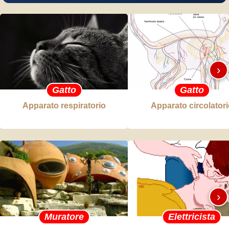
›
Gatto
Gatto
Apparato respiratorio
Apparato circolatori
›
Muratore
Elettricista