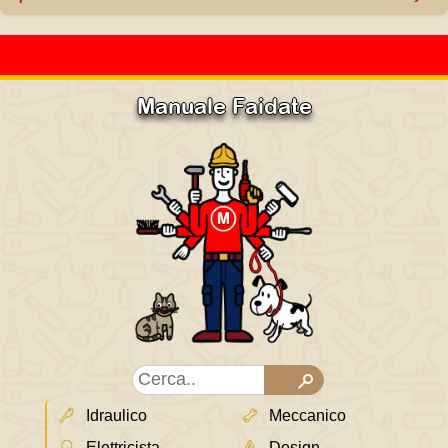
Manuale Faidate
Idraulico
Meccanico
Elettricista
Design