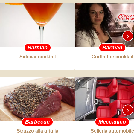
›
Barman
Barman
Sidecar cocktail
Godfather cocktail
›
Barbecue
Meccanico
Struzzo alla griglia
Selleria automobile