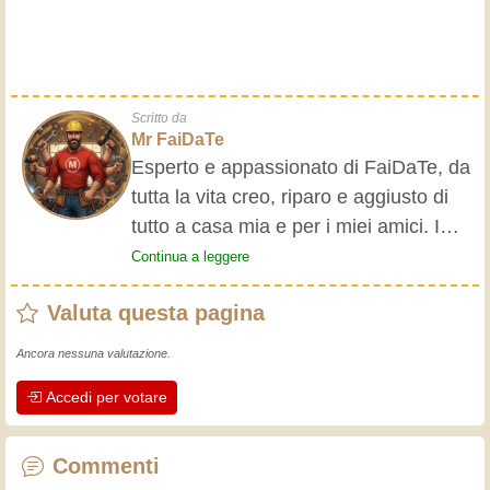
Scritto da
Mr FaiDaTe
Esperto e appassionato di FaiDaTe, da
tutta la vita creo, riparo e aggiusto di
tutto a casa mia e per i miei amici. I
nonni mi hanno insegnato i primi
Continua a leggere
rudimenti, fin da piccolo e da allora ho
Valuta questa pagina
fatto un sacco di esperienze.
L'esperienza insegna! Tiene attivi e
Ancora nessuna valutazione.
svegli e fa apprezzare l'impegno che gli
Accedi per votare
artigiani professionisti mettono nel loro
lavoro. Impariamo insieme, ogni giorno
è una occasione per migliorare. Buon
Commenti