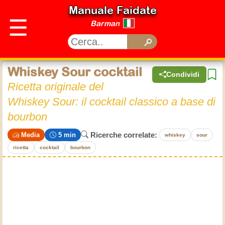
Manuale Faidate
☰
Barman
Whiskey Sour cocktail
Condividi
Ricetta originale del
Whiskey Sour: il cocktail classico a base di
bourbon
Ricerche correlate:
Media
5 min
whiskey
sour
ricetta
cocktail
bourbon