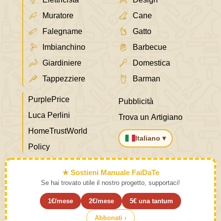
Muratore
Cane
Falegname
Gatto
Imbianchino
Barbecue
Giardiniere
Domestica
Tappezziere
Barman
PurplePrice
Pubblicità
Luca Perlini
Trova un Artigiano
HomeTrustWorld
Italiano ▾
Policy
★ Sostieni Manuale FaiDaTe
Se hai trovato utile il nostro progetto, supportaci!
1€/mese
2€/mese
5€ una tantum
Abbonati ›