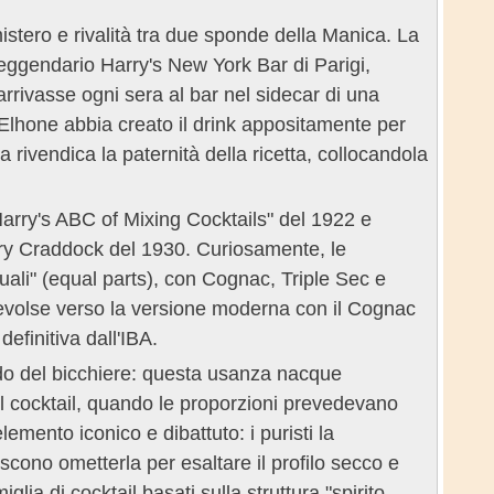
istero e rivalità tra due sponde della Manica. La
 leggendario Harry's New York Bar di Parigi,
arrivasse ogni sera al bar nel sidecar di una
Elhone abbia creato il drink appositamente per
 rivendica la paternità della ricetta, collocandola
"Harry's ABC of Mixing Cocktails" del 1922 e
ry Craddock del 1930. Curiosamente, le
guali" (equal parts), con Cognac, Triple Sec e
si evolse verso la versione moderna con il Cognac
efinitiva dall'IBA.
rdo del bicchiere: questa usanza nacque
del cocktail, quando le proporzioni prevedevano
mento iconico e dibattuto: i puristi la
cono ometterla per esaltare il profilo secco e
iglia di cocktail basati sulla struttura "spirito