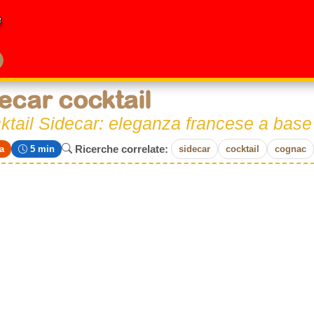
e
ecar cocktail
cktail Sidecar: eleganza francese a base
Ricerche correlate:
a
5 min
sidecar
cocktail
cognac