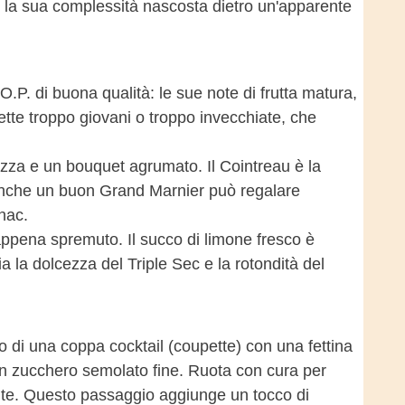
on la sua complessità nascosta dietro un'apparente
O.P. di buona qualità: le sue note di frutta matura,
ette troppo giovani o troppo invecchiate, che
cezza e un bouquet agrumato. Il Cointreau è la
a anche un buon Grand Marnier può regalare
nac.
pena spremuto. Il succo di limone fresco è
cia la dolcezza del Triple Sec e la rotondità del
o di una coppa cocktail (coupette) con una fettina
con zucchero semolato fine. Ruota con cura per
nte. Questo passaggio aggiunge un tocco di