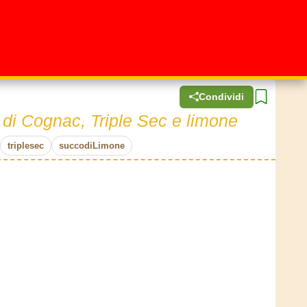
Condividi
 di Cognac, Triple Sec e limone
triplesec
succodiLimone