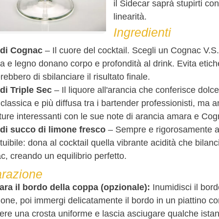
il Sidecar saprà stupirti c
linearità.
Ingredienti
 di Cognac
– Il cuore del cocktail. Scegli un Cognac V.S.
ia e legno donano corpo e profondità al drink. Evita etich
rebbero di sbilanciare il risultato finale.
di Triple Sec
– Il liquore all'arancia che conferisce dol
 classica e più diffusa tra i bartender professionisti, m
ure interessanti con le sue note di arancia amara e Cog
 di succo di limone fresco
– Sempre e rigorosamente ap
ituibile: dona al cocktail quella vibrante acidità che bilan
, creando un equilibrio perfetto.
razione
ara il bordo della coppa (opzionale):
Inumidisci il bord
mone, poi immergi delicatamente il bordo in un piattino 
ere una crosta uniforme e lascia asciugare qualche ista