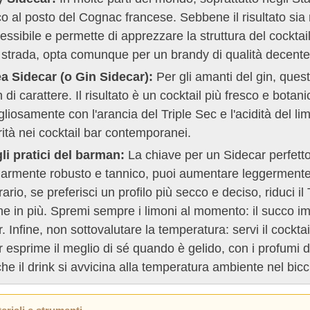
o al posto del Cognac francese. Sebbene il risultato sia
essibile e permette di apprezzare la struttura del cockt
 strada, opta comunque per un brandy di qualità decente
a Sidecar (o Gin Sidecar):
Per gli amanti del gin, ques
 di carattere. Il risultato è un cocktail più fresco e botan
liosamente con l'arancia del Triple Sec e l'acidità del
ità nei cocktail bar contemporanei.
li pratici del barman:
La chiave per un Sidecar perfetto 
larmente robusto e tannico, puoi aumentare leggermente 
rario, se preferisci un profilo più secco e deciso, riduci i
ne in più. Spremi sempre i limoni al momento: il succo i
. Infine, non sottovalutare la temperatura: servi il cockta
r esprime il meglio di sé quando è gelido, con i profu
e il drink si avvicina alla temperatura ambiente nel bicc