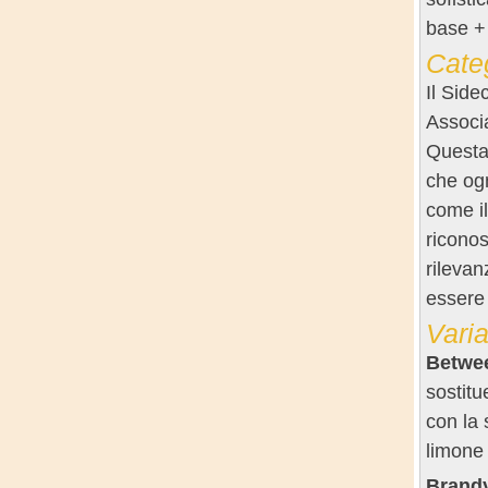
base + 
Categ
Il Side
Associa
Questa 
che ogn
come il
riconos
rilevan
essere 
Varia
Betwee
sostit
con la 
limone 
Brandy