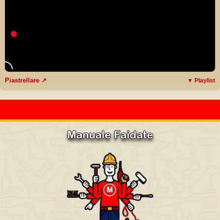
Piastrellare ↗
▼ Playlist
Manuale Faidate