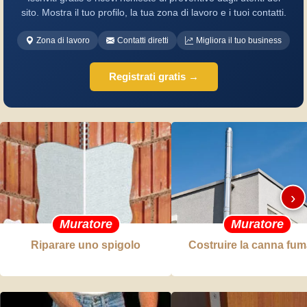
sito. Mostra il tuo profilo, la tua zona di lavoro e i tuoi contatti.
Zona di lavoro
Contatti diretti
Migliora il tuo business
Registrati gratis →
›
Muratore
Muratore
Riparare uno spigolo
Costruire la canna fum