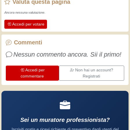
Valuta questa pagina
fatto un sacco di esperienze.
L'esperienza insegna! Tiene attivi e
Ancora nessuna valutazione.
svegli e fa apprezzare l'impegno che gli
Accedi per votare
artigiani professionisti mettono nel loro
lavoro. Impariamo insieme, ogni giorno
è una occasione per migliorare. Buon
Commenti
divertimento!
Nessun commento ancora. Sii il primo!
Accedi per
Non hai un account?
commentare
Registrati
Sei un muratore professionista?
Iscriviti gratis e ricevi richieste di preventivo dagli utenti del