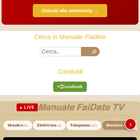
Unisciti alla community →
Cerca in Manuale Faidate
Condividi
Condividi
Manuale FaiDate TV
● LIVE
›
Idraulico
Elettricista
Falegname
Muratore
I
(2)
(3)
(12)
(3)