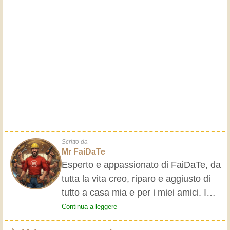
Scritto da
Mr FaiDaTe
Esperto e appassionato di FaiDaTe, da
tutta la vita creo, riparo e aggiusto di
tutto a casa mia e per i miei amici. I
nonni mi hanno insegnato i primi
Continua a leggere
rudimenti, fin da piccolo e da allora ho