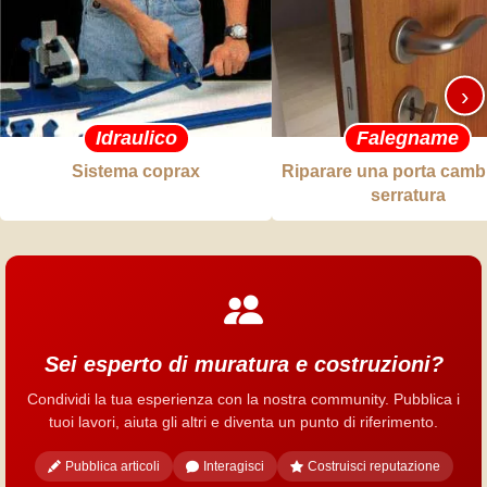
›
Idraulico
Falegname
Sistema coprax
Riparare una porta cambi
serratura
Sei esperto di muratura e costruzioni?
Condividi la tua esperienza con la nostra community. Pubblica i
tuoi lavori, aiuta gli altri e diventa un punto di riferimento.
Pubblica articoli
Interagisci
Costruisci reputazione