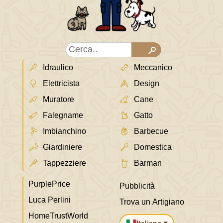
Idraulico
Meccanico
Elettricista
Design
Muratore
Cane
Falegname
Gatto
Imbianchino
Barbecue
Giardiniere
Domestica
Tappezziere
Barman
PurplePrice
Pubblicità
Luca Perlini
Trova un Artigiano
HomeTrustWorld
Italiano ▾