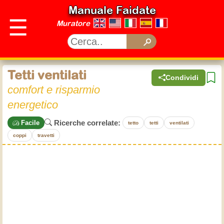
Manuale Faidate
☰
Muratore
Tetti ventilati
Condividi
comfort e risparmio
energetico
Ricerche correlate:
Facile
tetto
tetti
ventilati
coppi
travetti