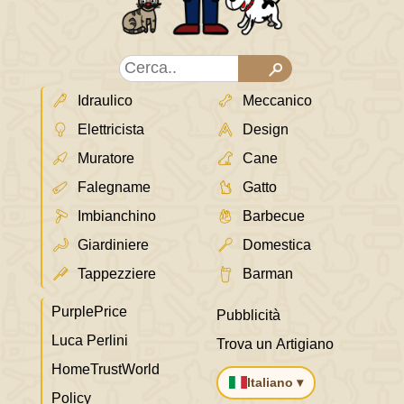
Idraulico
Meccanico
Elettricista
Design
Muratore
Cane
Falegname
Gatto
Imbianchino
Barbecue
Giardiniere
Domestica
Tappezziere
Barman
PurplePrice
Pubblicità
Luca Perlini
Trova un Artigiano
HomeTrustWorld
Italiano ▾
Policy