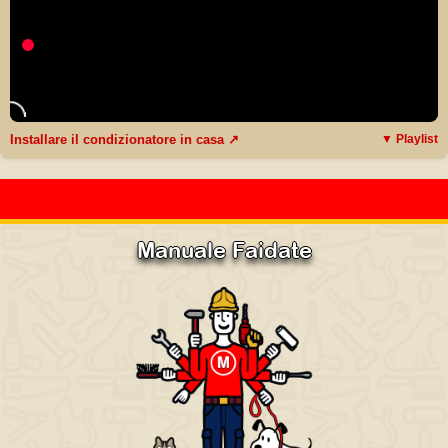
Installare il condizionatore in casa ↗
▼ Playlist
Manuale Faidate