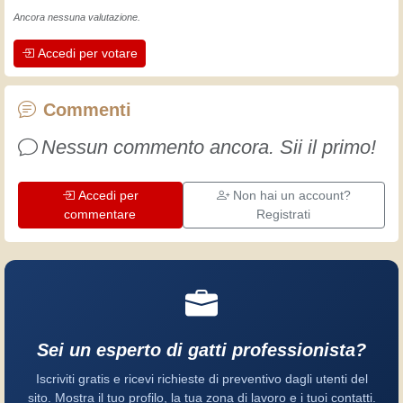
L'esperienza insegna! Tiene attivi e
Ancora nessuna valutazione.
svegli e fa apprezzare l'impegno che gli
Accedi per votare
artigiani professionisti mettono nel loro
lavoro. Impariamo insieme, ogni giorno
è una occasione per migliorare. Buon
Commenti
divertimento!
Nessun commento ancora. Sii il primo!
Accedi per
Non hai un account?
commentare
Registrati
Sei un esperto di gatti professionista?
Iscriviti gratis e ricevi richieste di preventivo dagli utenti del
sito. Mostra il tuo profilo, la tua zona di lavoro e i tuoi contatti.