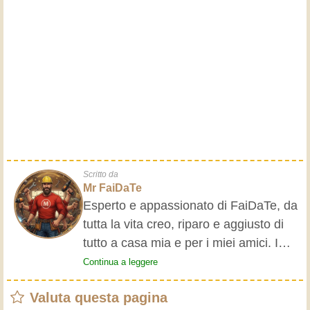
Scritto da
Mr FaiDaTe
Esperto e appassionato di FaiDaTe, da
tutta la vita creo, riparo e aggiusto di
tutto a casa mia e per i miei amici. I
nonni mi hanno insegnato i primi
Continua a leggere
rudimenti, fin da piccolo e da allora ho
Valuta questa pagina
fatto un sacco di esperienze.