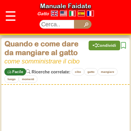
Manuale Faidate
☰
Gatto
Quando e come dare
Condividi
da mangiare al gatto
come somministrare il cibo
Ricerche correlate:
Facile
cibo
gatto
mangiare
luogo
momenti