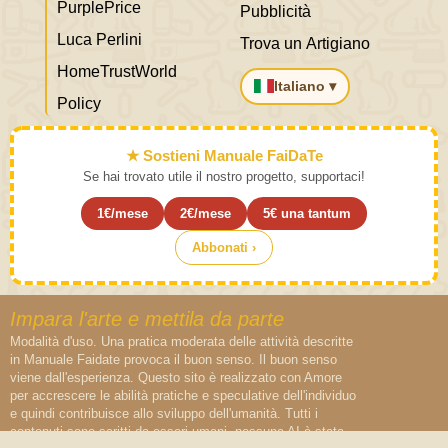
PurplePrice
Pubblicità
Luca Perlini
Trova un Artigiano
HomeTrustWorld
Italiano ▾
Policy
★ Sostieni Manuale FaiDaTe
Se hai trovato utile il nostro progetto, supportaci!
1€/mese
2€/mese
5€ una tantum
Abbonati ›
Impara l'arte e mettila da parte
Modalità d'uso. Una pratica moderata delle attività descritte
in Manuale Faidate provoca il buon senso. Il buon senso
viene dall'esperienza. Questo sito è realizzato con Amore
per accrescere le abilità pratiche e speculative dell'individuo
e quindi contribuisce allo sviluppo dell'umanità. Tutti i
contenuti sono scritti da esseri umani, nessuna AI è stata