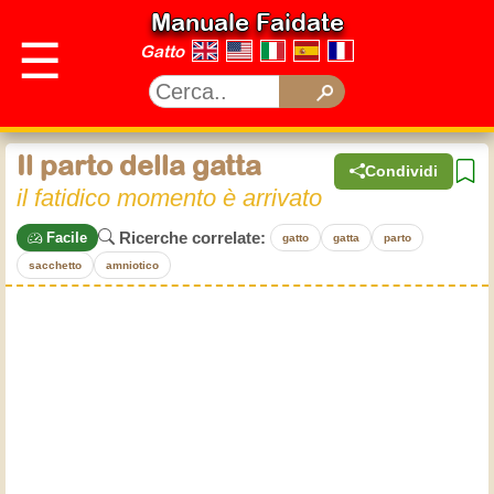
Manuale Faidate
☰
Gatto
Il parto della gatta
Condividi
il fatidico momento è arrivato
Ricerche correlate:
Facile
gatto
gatta
parto
sacchetto
amniotico