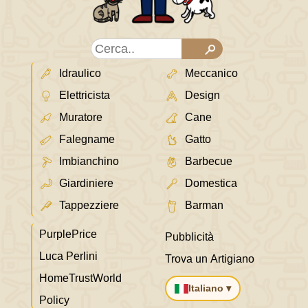
Idraulico
Meccanico
Elettricista
Design
Muratore
Cane
Falegname
Gatto
Imbianchino
Barbecue
Giardiniere
Domestica
Tappezziere
Barman
PurplePrice
Pubblicità
Luca Perlini
Trova un Artigiano
HomeTrustWorld
Italiano ▾
Policy