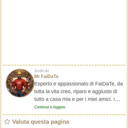
Scritto da
Mr FaiDaTe
Esperto e appassionato di FaiDaTe, da
tutta la vita creo, riparo e aggiusto di
tutto a casa mia e per i miei amici. I
nonni mi hanno insegnato i primi
Continua a leggere
rudimenti, fin da piccolo e da allora ho
Valuta questa pagina
fatto un sacco di esperienze.