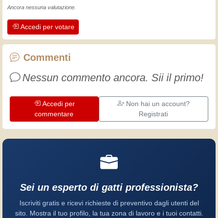
L'esperienza insegna! Tiene attivi e
Ancora nessuna valutazione.
svegli e fa apprezzare l'impegno che gli
Accedi per votare
artigiani professionisti mettono nel loro
lavoro. Impariamo insieme, ogni giorno
è una occasione per migliorare. Buon
Commenti
divertimento!
Nessun commento ancora. Sii il primo!
Accedi per
Non hai un account?
commentare
Registrati
Sei un esperto di gatti professionista?
Iscriviti gratis e ricevi richieste di preventivo dagli utenti del
sito. Mostra il tuo profilo, la tua zona di lavoro e i tuoi contatti.