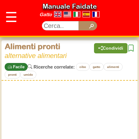
Manuale Faidate
☰
Gatto
Alimenti pronti
Condividi
alternative alimentari
Ricerche correlate:
Facile
cibo
gatto
alimenti
pronti
umido