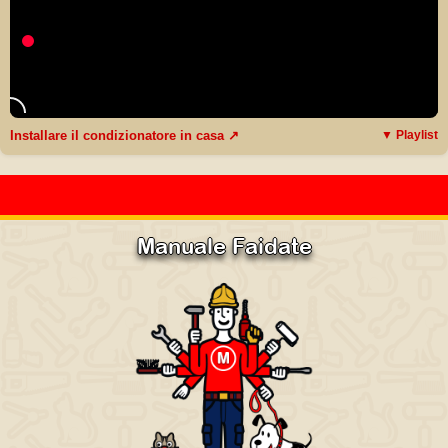
Installare il condizionatore in casa ↗
▼ Playlist
Manuale Faidate