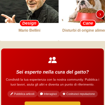
›
Design
Cane
Mario Bellini
Disturbi di origine alime
Sei esperto nella cura del gatto?
Condividi la tua esperienza con la nostra community. Pubblica i
tuoi lavori, aiuta gli altri e diventa un punto di riferimento.
Pubblica articoli
Interagisci
Costruisci reputazione