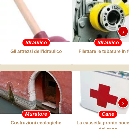
›
Idraulico
Idraulico
Gli attrezzi dell'idraulico
Filettare le tubature in 
›
Muratore
Cane
Costruzioni ecologiche
La cassetta pronto soc