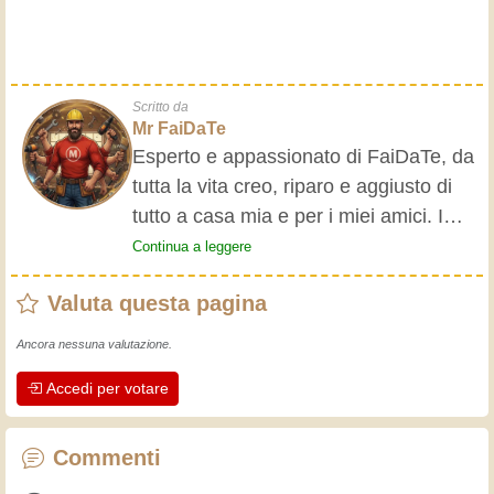
Scritto da
Mr FaiDaTe
Esperto e appassionato di FaiDaTe, da
tutta la vita creo, riparo e aggiusto di
tutto a casa mia e per i miei amici. I
nonni mi hanno insegnato i primi
Continua a leggere
rudimenti, fin da piccolo e da allora ho
Valuta questa pagina
fatto un sacco di esperienze.
L'esperienza insegna! Tiene attivi e
Ancora nessuna valutazione.
svegli e fa apprezzare l'impegno che gli
Accedi per votare
artigiani professionisti mettono nel loro
lavoro. Impariamo insieme, ogni giorno
è una occasione per migliorare. Buon
Commenti
divertimento!