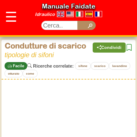
Manuale Faidate
☰
Idraulico
Condutture di scarico
Condividi
tipologie di sifoni
Ricerche correlate:
Facile
sifone
scarico
lavandino
otturato
come