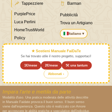
Tappezziere
Barman
PurplePrice
Pubblicità
Luca Perlini
Trova un Artigiano
HomeTrustWorld
Italiano ▾
Policy
★ Sostieni Manuale FaiDaTe
Se hai trovato utile il nostro progetto, supportaci!
1€/mese
2€/mese
5€ una tantum
Abbonati ›
Impara l'arte e mettila da parte
Modalità d'uso. Una pratica moderata delle attività descritte
in Manuale Faidate provoca il buon senso. Il buon senso
viene dall'esperienza. Questo sito è realizzato con Amore
per accrescere le abilità pratiche e speculative dell'individuo