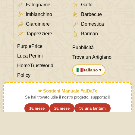
Falegname
Gatto
Imbianchino
Barbecue
Giardiniere
Domestica
Tappezziere
Barman
PurplePrice
Pubblicità
Luca Perlini
Trova un Artigiano
HomeTrustWorld
Italiano ▾
Policy
★ Sostieni Manuale FaiDaTe
Se hai trovato utile il nostro progetto, supportaci!
1€/mese
2€/mese
5€ una tantum
Abbonati ›