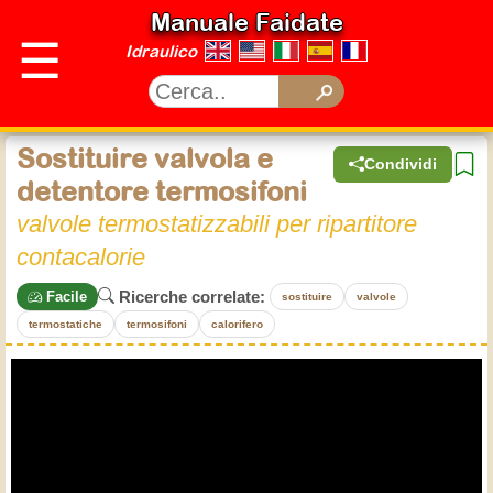
Manuale Faidate
☰
Idraulico
Sostituire valvola e
Condividi
detentore termosifoni
valvole termostatizzabili per ripartitore
contacalorie
Ricerche correlate:
Facile
sostituire
valvole
termostatiche
termosifoni
calorifero