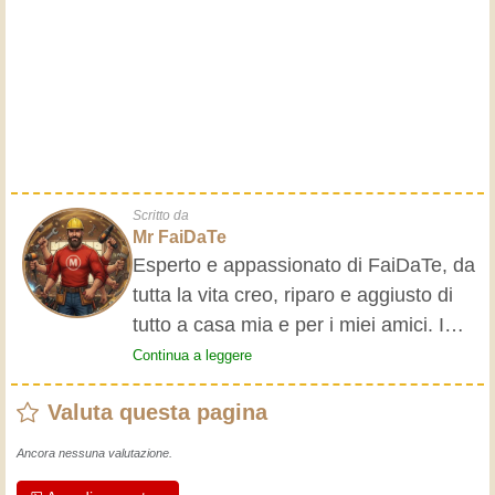
Scritto da
Mr FaiDaTe
Esperto e appassionato di FaiDaTe, da
tutta la vita creo, riparo e aggiusto di
tutto a casa mia e per i miei amici. I
nonni mi hanno insegnato i primi
Continua a leggere
rudimenti, fin da piccolo e da allora ho
Valuta questa pagina
fatto un sacco di esperienze.
L'esperienza insegna! Tiene attivi e
Ancora nessuna valutazione.
svegli e fa apprezzare l'impegno che gli