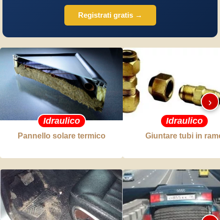
Registrati gratis →
›
Idraulico
Idraulico
Pannello solare termico
Giuntare tubi in ram