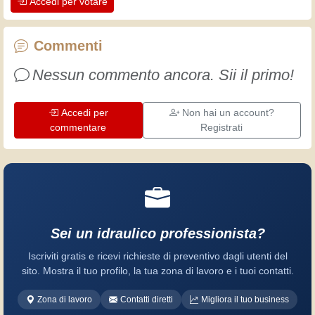
Accedi per votare
artigiani professionisti mettono nel loro
lavoro. Impariamo insieme, ogni giorno
è una occasione per migliorare. Buon
Commenti
divertimento!
Nessun commento ancora. Sii il primo!
Accedi per
Non hai un account?
commentare
Registrati
Sei un idraulico professionista?
Iscriviti gratis e ricevi richieste di preventivo dagli utenti del
sito. Mostra il tuo profilo, la tua zona di lavoro e i tuoi contatti.
Zona di lavoro
Contatti diretti
Migliora il tuo business