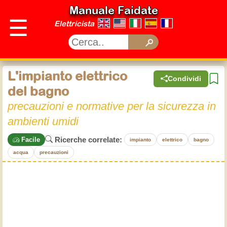
Manuale Faidate
☰
Elettricista
L'impianto elettrico
Condividi
del bagno
precauzioni e normative per la sicurezza in
ambienti umidi
Ricerche correlate:
Facile
impianto
elettrico
bagno
acqua
precauzioni