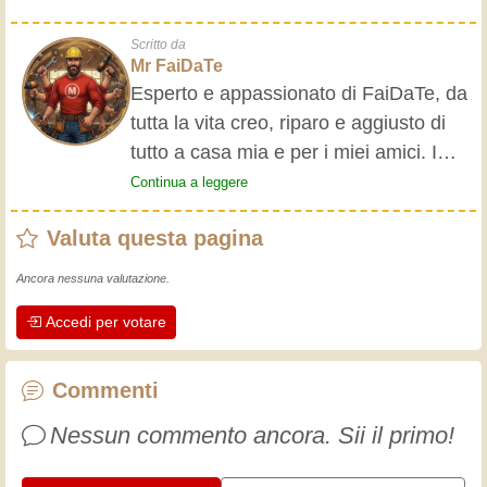
Scritto da
Mr FaiDaTe
Esperto e appassionato di FaiDaTe, da
tutta la vita creo, riparo e aggiusto di
tutto a casa mia e per i miei amici. I
nonni mi hanno insegnato i primi
Continua a leggere
rudimenti, fin da piccolo e da allora ho
Valuta questa pagina
fatto un sacco di esperienze.
L'esperienza insegna! Tiene attivi e
Ancora nessuna valutazione.
svegli e fa apprezzare l'impegno che gli
Accedi per votare
artigiani professionisti mettono nel loro
lavoro. Impariamo insieme, ogni giorno
è una occasione per migliorare. Buon
Commenti
divertimento!
Nessun commento ancora. Sii il primo!