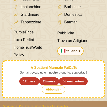
Imbianchino
Barbecue
Giardiniere
Domestica
Tappezziere
Barman
PurplePrice
Pubblicità
Luca Perlini
Trova un Artigiano
HomeTrustWorld
Italiano ▾
Policy
★ Sostieni Manuale FaiDaTe
Se hai trovato utile il nostro progetto, supportaci!
1€/mese
2€/mese
5€ una tantum
Abbonati ›
Impara l'arte e mettila da parte