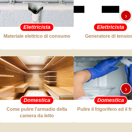
›
Elettricista
Elettricista
Materiale elettrico di consumo
Generatore di tensio
›
Domestica
Domestica
Come pulire l'armadio della
Pulire il frigorifero ed il 
camera da letto