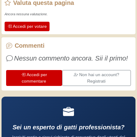
Valuta questa pagina
fatto un sacco di esperienze.
L'esperienza insegna! Tiene attivi e
Ancora nessuna valutazione.
svegli e fa apprezzare l'impegno che gli
Accedi per votare
artigiani professionisti mettono nel loro
lavoro. Impariamo insieme, ogni giorno
è una occasione per migliorare. Buon
Commenti
divertimento!
Nessun commento ancora. Sii il primo!
Accedi per
Non hai un account?
commentare
Registrati
Sei un esperto di gatti professionista?