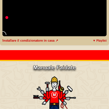
Installare il condizionatore in casa ↗
▼ Playlist
Manuale Faidate