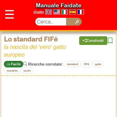
Manuale Faidate
☰
Gatto
Lo standard FIFé
Condividi
la nascita del 'vero' gatto
europeo
Ricerche correlate:
Facile
standard
FIFé
gatto
mantello
occhi