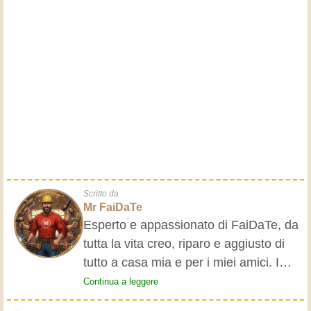
Scritto da
Mr FaiDaTe
Esperto e appassionato di FaiDaTe, da
tutta la vita creo, riparo e aggiusto di
tutto a casa mia e per i miei amici. I
nonni mi hanno insegnato i primi
Continua a leggere
rudimenti, fin da piccolo e da allora ho