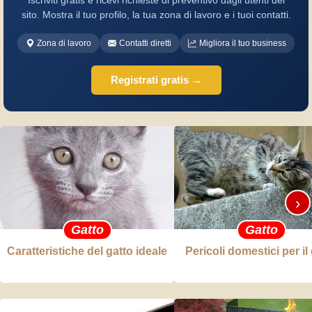
Iscriviti gratis e ricevi richieste di preventivo dagli utenti del
sito. Mostra il tuo profilo, la tua zona di lavoro e i tuoi contatti.
Zona di lavoro
Contatti diretti
Migliora il tuo business
Registrati gratis →
›
Gatto
Gatto
Caratteristiche del gatto ideale
Pericoli domestici per il