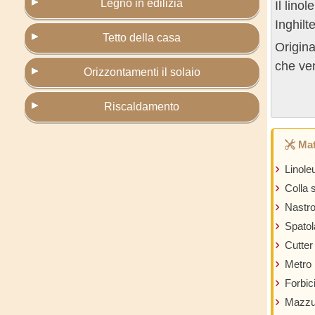
Legno in edilizia
Il lino
Inghilt
Tetto della casa
Origina
che ven
Orizzontamenti il solaio
Riscaldamento
Mat
Linol
Colla 
Nastro
Spatol
Cutter
Metro
Forbic
Mazzu