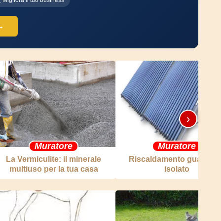
Migliora il tuo business
 →
›
Muratore
Muratore
La Vermiculite: il minerale
Riscaldamento guadagn
multiuso per la tua casa
isolato