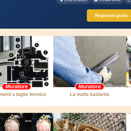
Zona di lavoro
Contatti diretti
Registrati gratis
Muratore
Muratore
menti a taglio termico
La malta bastarda