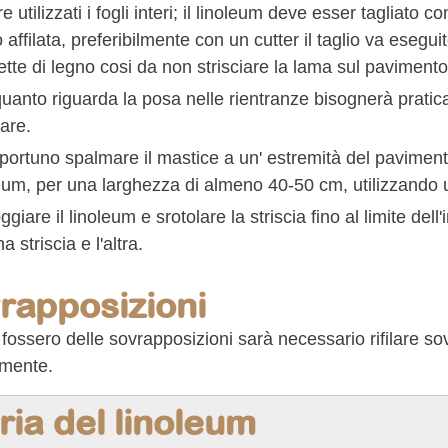
e utilizzati i fogli interi; il linoleum deve esser tagliato 
 affilata, preferibilmente con un cutter il taglio va esegui
ette di legno cosi da non strisciare la lama sul pavimento
uanto riguarda la posa nelle rientranze bisognerà praticar
lare.
portuno spalmare il mastice a un' estremità del pavimento
eum, per una larghezza di almeno 40-50 cm, utilizzando 
giare il linoleum e srotolare la striscia fino al limite del
a striscia e l'altra.
rapposizioni
fossero delle sovrapposizioni sarà necessario rifilare so
amente.
ria del linoleum