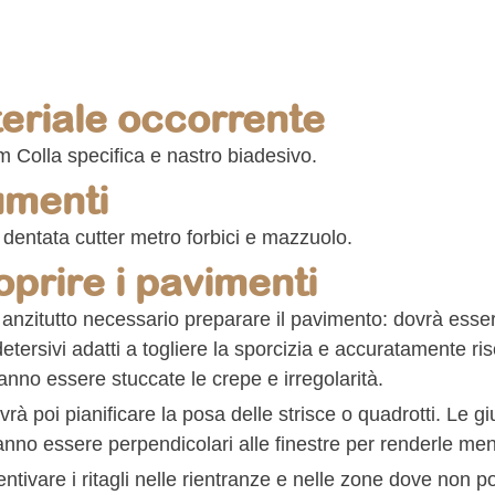
eriale occorrente
m Colla specifica e nastro biadesivo.
umenti
 dentata cutter metro forbici e mazzuolo.
oprire i pavimenti
anzitutto necessario preparare il pavimento: dovrà esse
etersivi adatti a togliere la sporcizia e accuratamente ri
nno essere stuccate le crepe e irregolarità.
vrà poi pianificare la posa delle strisce o quadrotti. Le g
nno essere perpendicolari alle finestre per renderle meno
ntivare i ritagli nelle rientranze e nelle zone dove non 