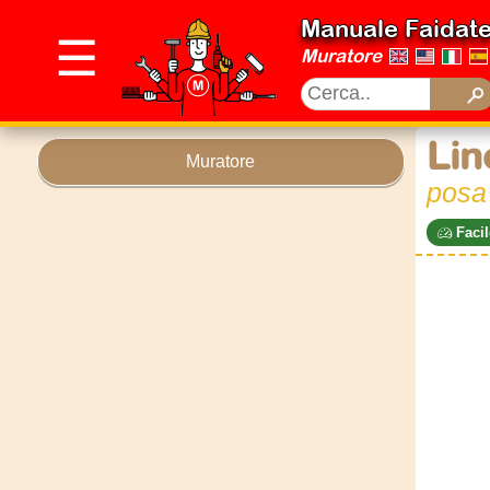
Manuale Faidat
☰
Muratore
Lin
Muratore
posa 
Facil