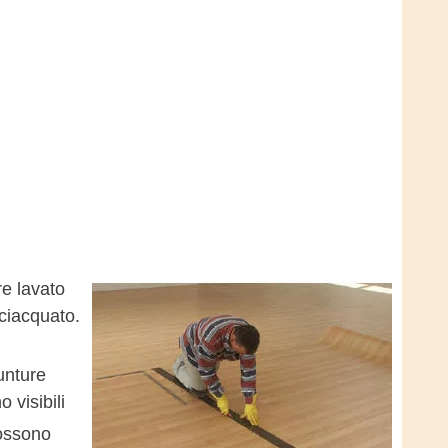
re lavato
sciacquato.
iunture
 visibili
possono