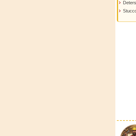
Deters
Stucc