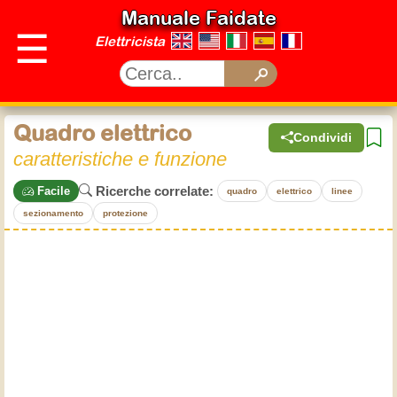
Manuale Faidate
☰
Elettricista
Quadro elettrico
Condividi
caratteristiche e funzione
Ricerche correlate:
Facile
quadro
elettrico
linee
sezionamento
protezione