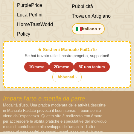
PurplePrice
Pubblicità
Luca Perlini
Trova un Artigiano
HomeTrustWorld
Italiano ▾
Policy
★ Sostieni Manuale FaiDaTe
Se hai trovato utile il nostro progetto, supportaci!
1€/mese
2€/mese
5€ una tantum
Abbonati ›
Impara l'arte e mettila da parte
Modalità d'uso. Una pratica moderata delle attività descritte
in Manuale Faidate provoca il buon senso. Il buon senso
viene dall'esperienza. Questo sito è realizzato con Amore
per accrescere le abilità pratiche e speculative dell'individuo
e quindi contribuisce allo sviluppo dell'umanità. Tutti i
contenuti sono scritti da esseri umani, nessuna AI è stata