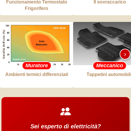
Funzionamento Termostato
Il sovraccarico
Frigorifero
›
Muratore
Meccanico
Ambienti termici differenziati
Tappetini automobil
Sei esperto di elettricità?