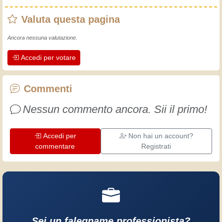
rudimenti, fin da piccolo e da allora ho
Valuta questa pagina
fatto un sacco di esperienze.
L'esperienza insegna! Tiene attivi e
Ancora nessuna valutazione.
svegli e fa apprezzare l'impegno che gli
Accedi per votare
artigiani professionisti mettono nel loro
lavoro. Impariamo insieme, ogni giorno
è una occasione per migliorare. Buon
Commenti
divertimento!
Nessun commento ancora. Sii il primo!
Accedi per
Non hai un account?
commentare
Registrati
Sei un falegname professionista?