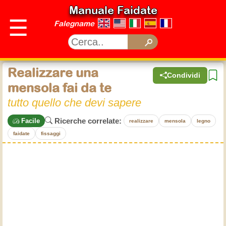
Manuale Faidate
☰
Falegname
Realizzare una
Condividi
mensola fai da te
tutto quello che devi sapere
Ricerche correlate:
Facile
realizzare
mensola
legno
faidate
fissaggi