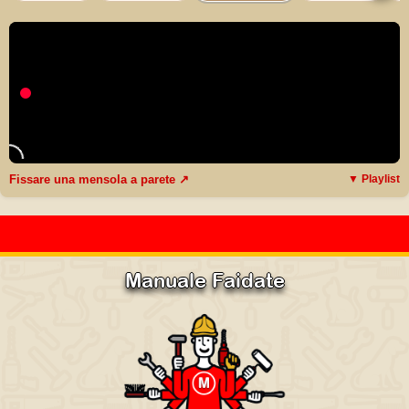
Fissare una mensola a parete ↗
▼ Playlist
Manuale Faidate