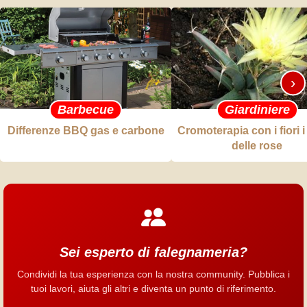
›
Barbecue
Giardiniere
Differenze BBQ gas e carbone
Cromoterapia con i fiori i
delle rose
Sei esperto di falegnameria?
Condividi la tua esperienza con la nostra community. Pubblica i
tuoi lavori, aiuta gli altri e diventa un punto di riferimento.