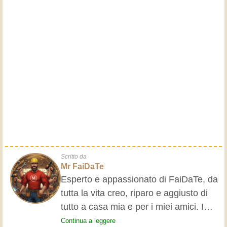
Scritto da
Mr FaiDaTe
Esperto e appassionato di FaiDaTe, da
tutta la vita creo, riparo e aggiusto di
tutto a casa mia e per i miei amici. I
nonni mi hanno insegnato i primi
Continua a leggere