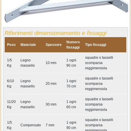
Riferimenti dimensionamento e fissaggi
Numero
Peso
Materiale
Spessore
Tipo fissaggi
fissaggi
squadre o tasselli
1/5
Legno
1 ogni
10 mm
scomparsa
Kg
massello
90 cm
reggimensola
squadre o tasselli
6/10
Legno
1 ogni
20 mm
scomparsa
Kg
massello
70 cm
reggimensola
squadre o tasselli
11/20
Legno
1 ogni
30 mm
scomparsa
Kg
massello
60 cm
reggimensola
squadre o tasselli
1/5
1 ogni
Compensato
7 mm
scomparsa
Kg
90 cm
reggimensola