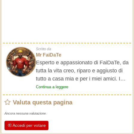
Scritto da
Mr FaiDaTe
Esperto e appassionato di FaiDaTe, da
tutta la vita creo, riparo e aggiusto di
tutto a casa mia e per i miei amici. I
nonni mi hanno insegnato i primi
Continua a leggere
rudimenti, fin da piccolo e da allora ho
Valuta questa pagina
fatto un sacco di esperienze.
L'esperienza insegna! Tiene attivi e
Ancora nessuna valutazione.
svegli e fa apprezzare l'impegno che gli
Accedi per votare
artigiani professionisti mettono nel loro