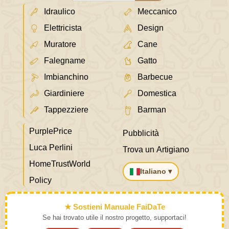
Idraulico
Meccanico
Elettricista
Design
Muratore
Cane
Falegname
Gatto
Imbianchino
Barbecue
Giardiniere
Domestica
Tappezziere
Barman
PurplePrice
Pubblicità
Luca Perlini
Trova un Artigiano
HomeTrustWorld
Italiano ▾
Policy
★ Sostieni Manuale FaiDaTe
Se hai trovato utile il nostro progetto, supportaci!