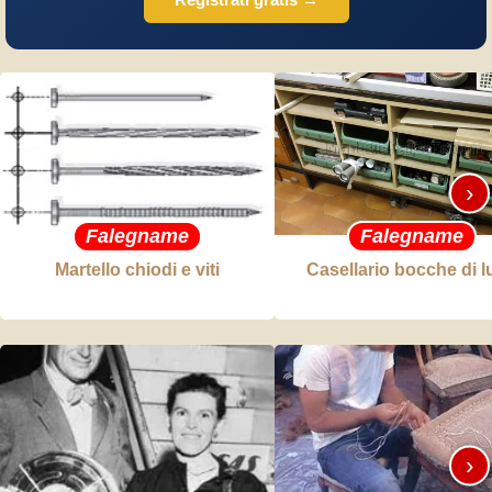
›
Falegname
Falegname
Martello chiodi e viti
Casellario bocche di 
›