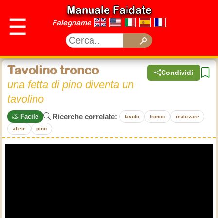
Manuale Faidate
☰
Falegname
Tavolino tronco
Condividi
una fetta di pino diventa un
tavolino
Ricerche correlate:
Facile
tavolo
tronco
realizzare
abete
pino