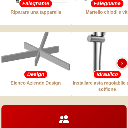
Falegname
Falegname
Riparare una tapparella
Martello chiodi e vit
›
Design
Idraulico
Elenco Aziende Design
Installare asta regolabile 
soffione