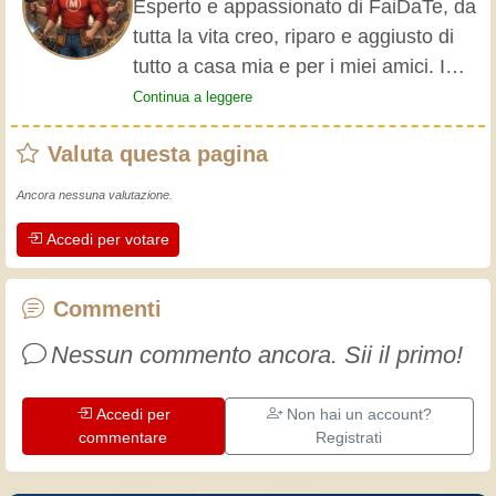
Esperto e appassionato di FaiDaTe, da
tutta la vita creo, riparo e aggiusto di
tutto a casa mia e per i miei amici. I
nonni mi hanno insegnato i primi
Continua a leggere
rudimenti, fin da piccolo e da allora ho
Valuta questa pagina
fatto un sacco di esperienze.
L'esperienza insegna! Tiene attivi e
Ancora nessuna valutazione.
svegli e fa apprezzare l'impegno che gli
Accedi per votare
artigiani professionisti mettono nel loro
lavoro. Impariamo insieme, ogni giorno
è una occasione per migliorare. Buon
Commenti
divertimento!
Nessun commento ancora. Sii il primo!
Accedi per
Non hai un account?
commentare
Registrati