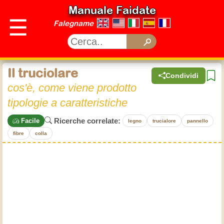
Manuale Faidate
☰
Falegname
Il truciolare
Condividi
cos'è, come viene prodotto
tipologie a caratteristiche
Ricerche correlate:
Facile
legno
trucialore
pannello
fibre
colla