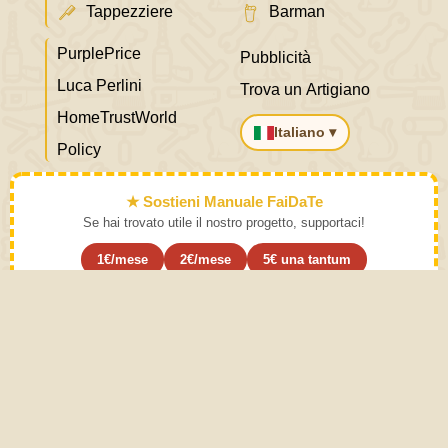
Tappezziere
Barman
PurplePrice
Pubblicità
Luca Perlini
Trova un Artigiano
HomeTrustWorld
Italiano ▾
Policy
★ Sostieni Manuale FaiDaTe
Se hai trovato utile il nostro progetto, supportaci!
1€/mese
2€/mese
5€ una tantum
Abbonati ›
Impara l'arte e mettila da parte
Modalità d'uso. Una pratica moderata delle attività descritte
in Manuale Faidate provoca il buon senso. Il buon senso
viene dall'esperienza. Questo sito è realizzato con Amore
per accrescere le abilità pratiche e speculative dell'individuo