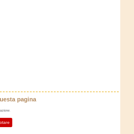
questa pagina
azione.
otare