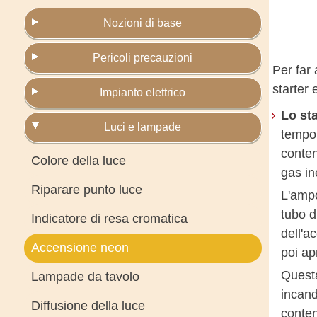
Nozioni di base
Pericoli precauzioni
Per far
starter e
Impianto elettrico
Lo sta
Luci e lampade
tempor
conten
Colore della luce
gas in
Riparare punto luce
L'ampo
tubo d
Indicatore di resa cromatica
dell'a
Accensione neon
poi apr
Questa
Lampade da tavolo
incand
Diffusione della luce
conten