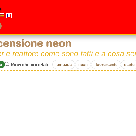
e
censione neon
er e reattore come sono fatti e a cosa s
Ricerche correlate:
e
lampada
neon
fluorescente
starter