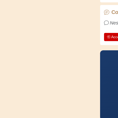
Co
Nes
Acc