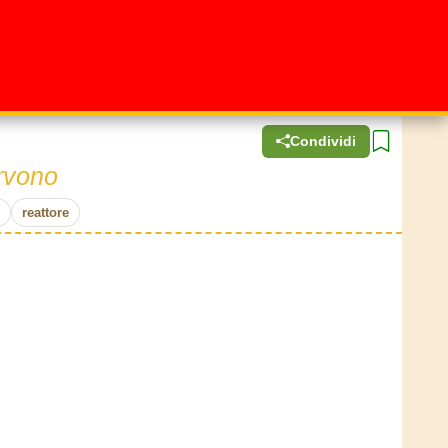
Condividi
ervono
reattore