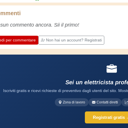
allora ho fatto un sacco di esperienze.
L'esperienza insegna! Tiene attivi e svegli e
mmenti
fa apprezzare l'impegno che gli artigiani
professionisti mettono nel loro lavoro.
sun commento ancora. Sii il primo!
Impariamo insieme, ogni giorno è una
occasione per migliorare. Buon divertimento!
edi per commentare
Non hai un account? Registrati
Sei un elettricista pro
Iscriviti gratis e ricevi richieste di preventivo dagli utenti del sito. Mostr
Zona di lavoro
Contatti diretti
Registrati gratis