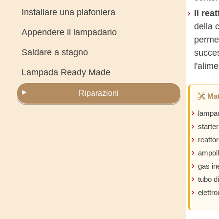
Installare una plafoniera
Il rea
della 
Appendere il lampadario
permet
Saldare a stagno
succe
l'alim
Lampada Ready Made
Riparazioni
Mat
lampad
starter
reatto
ampoll
gas in
tubo d
elettro