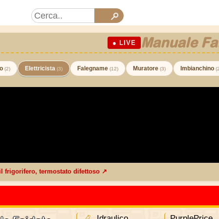
Manuale Fa
● LIVE
co
Elettricista
Falegname
Muratore
Imbianchino
(2)
(3)
(12)
(3)
(
il frigorifero, termostato difettoso ↗
Idraulico
PurplePrice