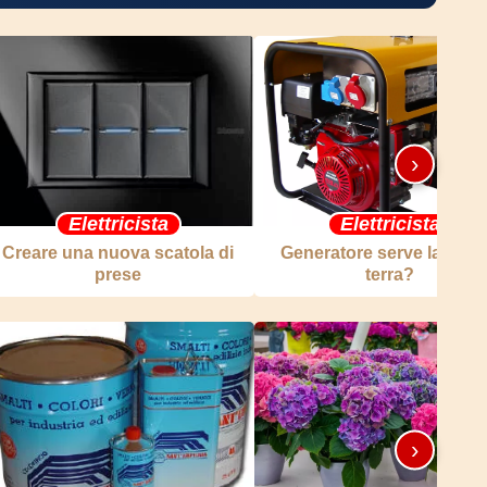
›
Elettricista
Elettricista
Creare una nuova scatola di
Generatore serve la mes
prese
terra?
›