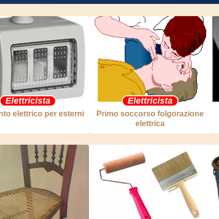
Elettricista
Elettricista
to elettrico per esterni
Primo soccorso folgorazione
elettrica