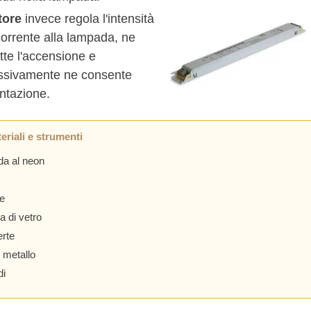
ttore
invece regola l'intensità
corrente alla lampada, ne
te l'accensione e
ssivamente ne consente
entazione.
eriali e strumenti
a al neon
re
a di vetro
erte
i metallo
di