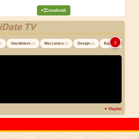
Condividi
iDate TV
›
Giardiniere
Meccanico
Design
Barman
2)
(7)
(7)
(2)
(3)
▼ Playlist