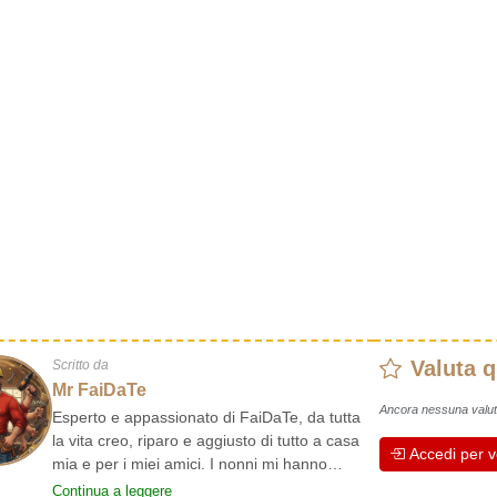
Valuta 
Scritto da
Mr FaiDaTe
Ancora nessuna valut
Esperto e appassionato di FaiDaTe, da tutta
la vita creo, riparo e aggiusto di tutto a casa
Accedi per v
mia e per i miei amici. I nonni mi hanno
insegnato i primi rudimenti, fin da piccolo e da
Continua a leggere