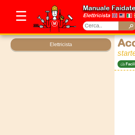
Manuale Faidat
☰
Elettricista
Ac
Elettricista
start
Facil