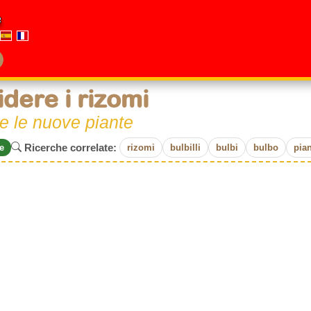
e
idere i rizomi
e le nuove piante
Ricerche correlate:
e
rizomi
bulbilli
bulbi
bulbo
pian