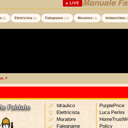
Manuale Fa
● LIVE
co
Elettricista
Falegname
Muratore
Imbianchino
(2)
(3)
(12)
(3)
(
ba ↗
Idraulico
PurplePrice
le Faidate
Elettricista
Luca Perlini
Muratore
HomeTrustWo
Falegname
Policy