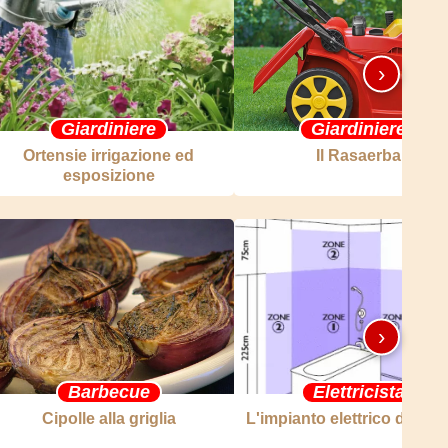
›
Giardiniere
Giardiniere
Ortensie irrigazione ed
Il Rasaerba
esposizione
›
Barbecue
Elettricista
Cipolle alla griglia
L'impianto elettrico del b