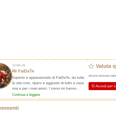
Valuta 
Scritto da
Mr FaiDaTe
Ancora nessuna valut
Esperto e appassionato di FaiDaTe, da tutta
la vita creo, riparo e aggiusto di tutto a casa
Accedi per v
mia e per i miei amici. I nonni mi hanno
insegnato i primi rudimenti, fin da piccolo e da
Continua a leggere
allora ho fatto un sacco di esperienze.
L'esperienza insegna! Tiene attivi e svegli e
mmenti
fa apprezzare l'impegno che gli artigiani
professionisti mettono nel loro lavoro.