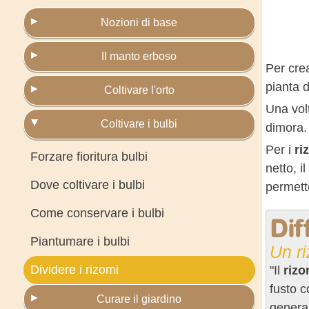
Nozioni di base
Il manto erboso
Per cre
pianta d
Coltivare l'orto
Una volt
Coltivare i bulbi
dimora. 
Per i
ri
Forzare fioritura bulbi
netto, i
Dove coltivare i bulbi
permette
Come conservare i bulbi
Dif
Piantumare i bulbi
Un r
Dividere i rizomi
"Il
riz
fusto c
Curare il giardino
general