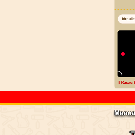
Idrauli
Il Rasaer
Manua