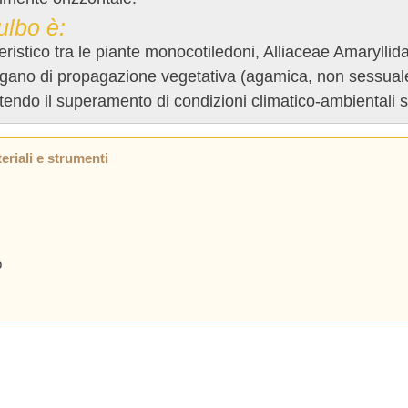
ulbo è:
eristico tra le piante monocotiledoni, Alliaceae Amaryllid
rgano di propagazione vegetativa (agamica, non sessuale
endo il superamento di condizioni climatico-ambientali sfa
eriali e strumenti
o