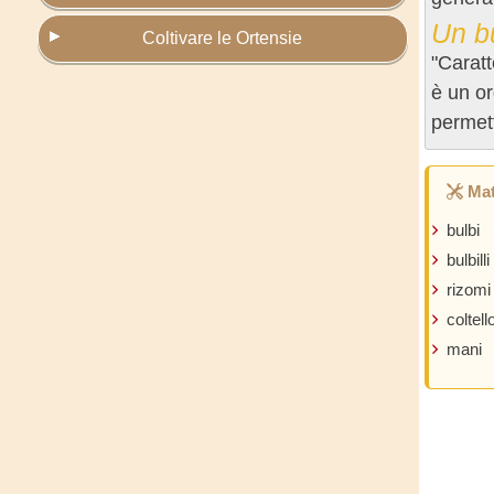
Un b
Coltivare le Ortensie
"Caratt
è un o
permett
Mat
bulbi
bulbilli
rizomi
coltell
mani