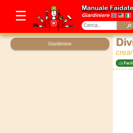
Manuale Faidat
☰
Giardiniere
Div
Giardiniere
crear
Facil