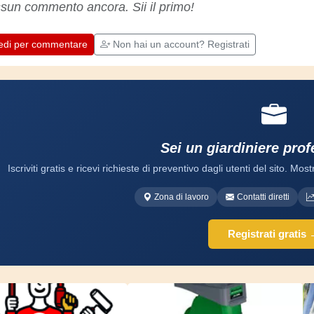
sun commento ancora. Sii il primo!
Impariamo insieme, ogni giorno è una
occasione per migliorare. Buon divertimento!
edi per commentare
Non hai un account? Registrati
Sei un giardiniere pro
Iscriviti gratis e ricevi richieste di preventivo dagli utenti del sito. Mostr
Zona di lavoro
Contatti diretti
Registrati gratis