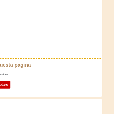
questa pagina
azione.
otare