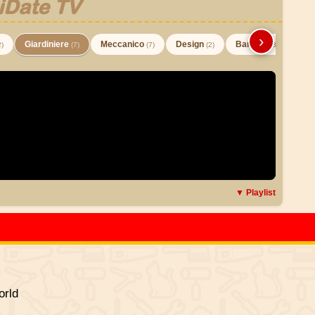
iDate TV
›
Giardiniere
Meccanico
Design
Barman
2)
(7)
(7)
(2)
(3)
▼ Playlist
rld