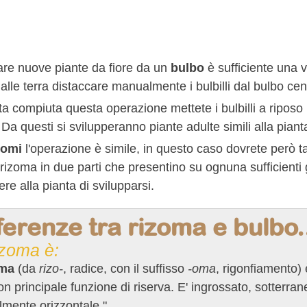
are nuove piante da fiore da un
bulbo
è sufficiente una v
alle terra distaccare manualmente i bulbilli dal bulbo cen
a compiuta questa operazione mettete i bulbilli a riposo p
Da questi si svilupperanno piante adulte simili alla pian
zomi
l'operazione è simile, in questo caso dovrete però ta
l rizoma in due parti che presentino su ognuna sufficienti 
re alla pianta di svilupparsi.
ferenze tra rizoma e bulbo.
izoma è:
oma
(da
rizo-
, radice, con il suffisso
-oma
, rigonfiamento)
on principale funzione di riserva. E' ingrossato, sotterr
mente orizzontale."