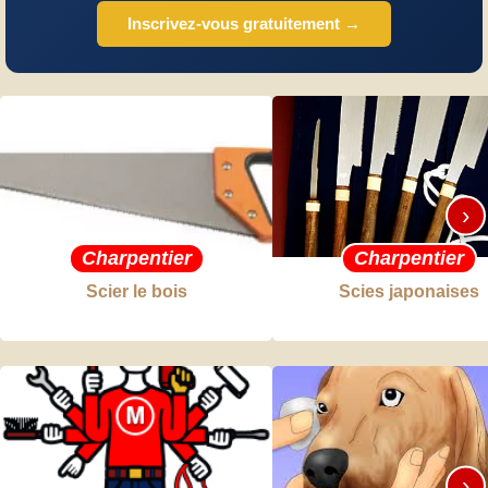
Inscrivez-vous gratuitement →
›
Charpentier
Charpentier
Scier le bois
Scies japonaises
›