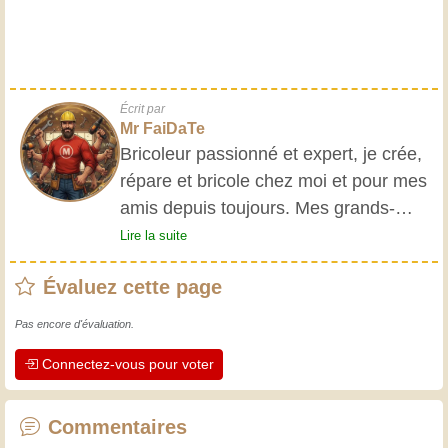
Écrit par
Mr FaiDaTe
Bricoleur passionné et expert, je crée,
répare et bricole chez moi et pour mes
amis depuis toujours. Mes grands-
parents m'ont initié très jeune, et
Lire la suite
depuis, j'ai acquis une riche expérience.
Évaluez cette page
L'expérience est essentielle ! Elle nous
maintient actifs et alertes, et nous fait
Pas encore d'évaluation.
apprécier le dévouement des artisans
Connectez-vous pour voter
professionnels. Apprenons ensemble ;
chaque jour est une occasion de
progresser. Amusez-vous bien !
Commentaires