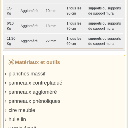
1/5
1 tous les
supports ou supports
Aggloméré
10 mm
Kg
90 cm
de support mural
6/10
1 tous les
supports ou supports
Aggloméré
18 mm
Kg
70 cm
de support mural
11/20
1 tous les
supports ou supports
Aggloméré
22 mm
Kg
60 cm
de support mural
Matériaux et outils
planches massif
panneaux contreplaqué
panneaux aggloméré
panneaux phénoliques
cire meuble
huile lin