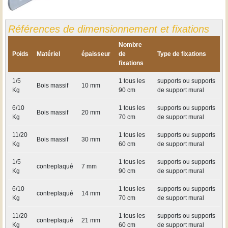
Références de dimensionnement et fixations
Nombre
Poids
Matériel
épaisseur
de
Type de fixations
fixations
1/5
1 tous les
supports ou supports
Bois massif
10 mm
Kg
90 cm
de support mural
6/10
1 tous les
supports ou supports
Bois massif
20 mm
Kg
70 cm
de support mural
11/20
1 tous les
supports ou supports
Bois massif
30 mm
Kg
60 cm
de support mural
1/5
1 tous les
supports ou supports
contreplaqué
7 mm
Kg
90 cm
de support mural
6/10
1 tous les
supports ou supports
contreplaqué
14 mm
Kg
70 cm
de support mural
11/20
1 tous les
supports ou supports
contreplaqué
21 mm
Kg
60 cm
de support mural