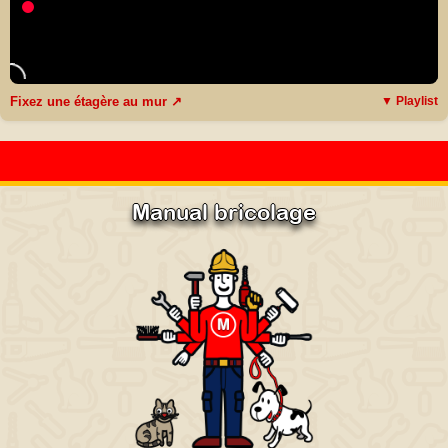
Fixez une étagère au mur ↗
▼ Playlist
Manual bricolage