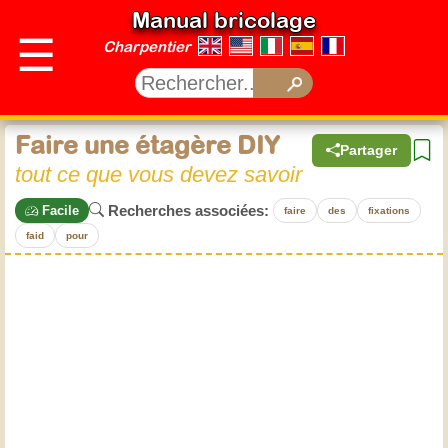
Manual bricolage
☰
Charpentier
Faire une étagère DIY
Partager
tout ce que vous devez savoir
Recherches associées:
Facile
faire
des
fixations
faid
pour