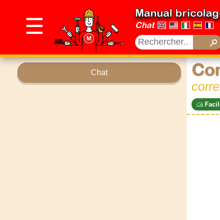
Manual bricolag
☰
Chat
Com
Chat
corr
Facil