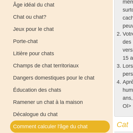
même
Âge idéal du chat
surt
Chat ou chat?
cach
peuv
Jeux pour le chat
Votr
Porte-chat
des 
vers
Litière pour chats
15 a
Champs de chat territoriaux
Lors
pers
Dangers domestiques pour le chat
Aprè
Éducation des chats
huma
ans,
Ramener un chat à la maison
Ol>
Décalogue du chat
Cat
Comment calculer l'âge du chat