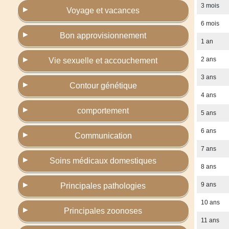
3 mois
Voyage et vacances
6 mois
Bon approvisionnement
1 an
2 ans
Vie sexuelle et accouchement
3 ans
Contour génétique
4 ans
comportement
5 ans
6 ans
Communication
7 ans
Soins médicaux domestiques
8 ans
9 ans
Principales pathologies
10 ans
Principales zoonoses
11 ans