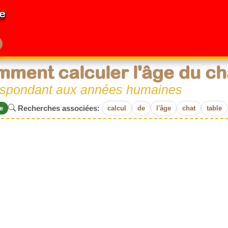
e
ment calculer l'âge du ch
espondant aux années humaines
Recherches associées:
e
calcul
de
l'âge
chat
table