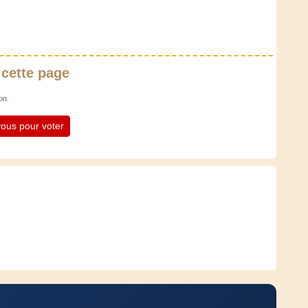
 cette page
on.
ous pour voter