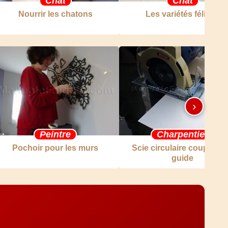
Chat
Chat
Nourrir les chatons
Les variétés félines
›
Peintre
Charpentier
Pochoir pour les murs
Scie circulaire coupe av
guide