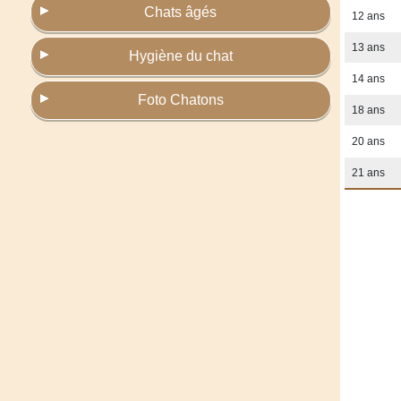
Chats âgés
12 ans
13 ans
Hygiène du chat
14 ans
Foto Chatons
18 ans
20 ans
21 ans