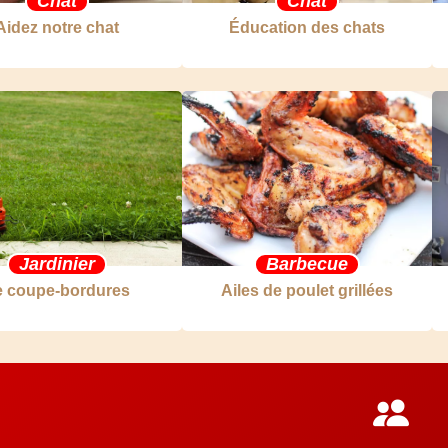
Chat
Chat
Aidez notre chat
Éducation des chats
Jardinier
Barbecue
e coupe-bordures
Ailes de poulet grillées