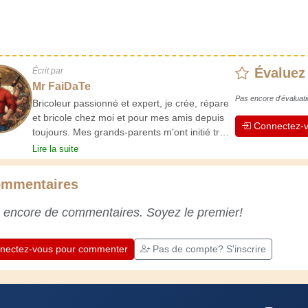
Évaluez
Écrit par
Mr FaiDaTe
Pas encore d'évaluati
Bricoleur passionné et expert, je crée, répare
et bricole chez moi et pour mes amis depuis
Connectez-v
toujours. Mes grands-parents m'ont initié très
jeune, et depuis, j'ai acquis une riche
Lire la suite
expérience. L'expérience est essentielle ! Elle
nous maintient actifs et alertes, et nous fait
mmentaires
apprécier le dévouement des artisans
professionnels. Apprenons ensemble ;
 encore de commentaires. Soyez le premier!
chaque jour est une occasion de progresser.
Amusez-vous bien !
nectez-vous pour commenter
Pas de compte? S'inscrire