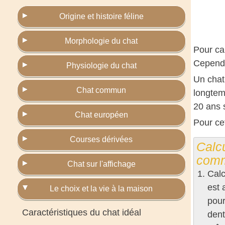
Origine et histoire féline
Morphologie du chat
Pour cal
Cependa
Physiologie du chat
Un chat
Chat commun
longtem
20 ans 
Chat européen
Pour ce
Courses dérivées
Calc
comm
Chat sur l'affichage
Calc
est 
Le choix et la vie à la maison
pour
Caractéristiques du chat idéal
dent