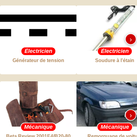
›
Électricien
Électricien
Générateur de tension
Soudure à l'étain
›
Mécanique
Mécanique
Beta Review 2001E4/B20-80
Remorquage de voitu