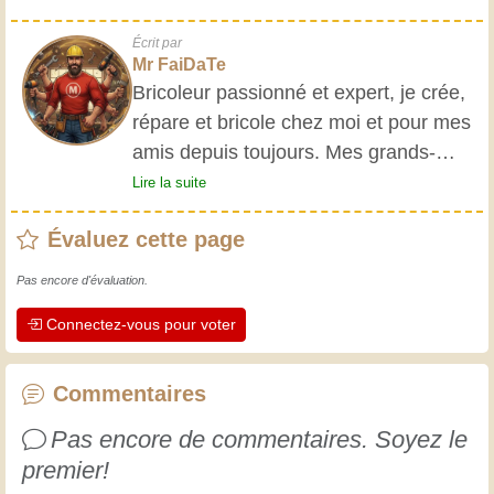
Écrit par
Mr FaiDaTe
Bricoleur passionné et expert, je crée,
répare et bricole chez moi et pour mes
amis depuis toujours. Mes grands-
parents m'ont initié très jeune, et
Lire la suite
depuis, j'ai acquis une riche expérience.
Évaluez cette page
L'expérience est essentielle ! Elle nous
maintient actifs et alertes, et nous fait
Pas encore d'évaluation.
apprécier le dévouement des artisans
Connectez-vous pour voter
professionnels. Apprenons ensemble ;
chaque jour est une occasion de
progresser. Amusez-vous bien !
Commentaires
Pas encore de commentaires. Soyez le
premier!