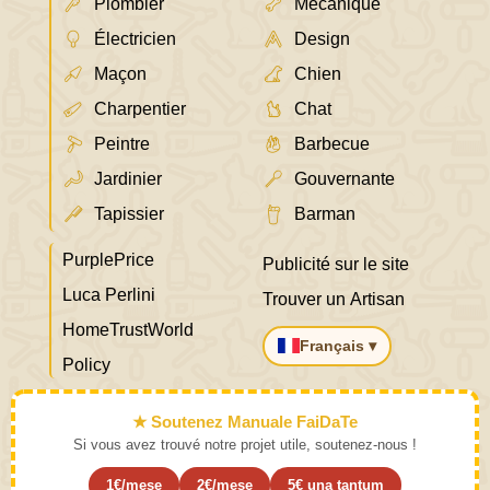
Plombier
Mécanique
Électricien
Design
Maçon
Chien
Charpentier
Chat
Peintre
Barbecue
Jardinier
Gouvernante
Tapissier
Barman
PurplePrice
Publicité sur le site
Luca Perlini
Trouver un Artisan
HomeTrustWorld
Français ▾
Policy
★ Soutenez Manuale FaiDaTe
Si vous avez trouvé notre projet utile, soutenez-nous !
1€/mese
2€/mese
5€ una tantum