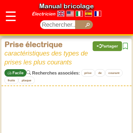
Manual bricolage
☰
Électricien
Prise électrique
Partager
caractéristiques des types de
prises les plus courants
Recherches associées:
Facile
prise
de
courant
fruits
plaque